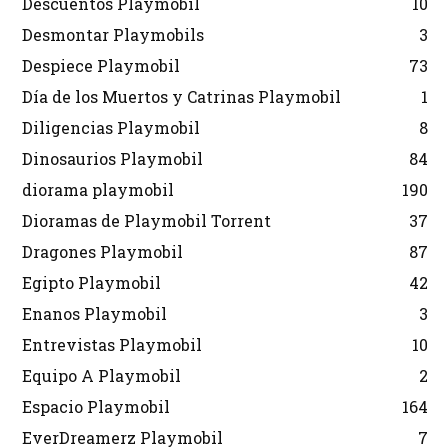
Descuentos Playmobil
10
Desmontar Playmobils
3
Despiece Playmobil
73
Día de los Muertos y Catrinas Playmobil
1
Diligencias Playmobil
8
Dinosaurios Playmobil
84
diorama playmobil
190
Dioramas de Playmobil Torrent
37
Dragones Playmobil
87
Egipto Playmobil
42
Enanos Playmobil
3
Entrevistas Playmobil
10
Equipo A Playmobil
2
Espacio Playmobil
164
EverDreamerz Playmobil
7