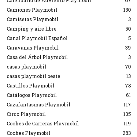
Calendario de Adviento Playmobil
67
Camiones Playmobil
130
Camisetas Playmobil
3
Camping y aire libre
50
Canal Playmobil Español
5
Caravanas Playmobil
39
Casa del Árbol Playmobil
3
casas playmobil
70
casas playmobil oeste
13
Castillos Playmobil
78
Catálogos Playmobil
61
Cazafantasmas Playmobil
117
Circo Playmobil
105
Coches de Carreras Playmobil
119
Coches Playmobil
283