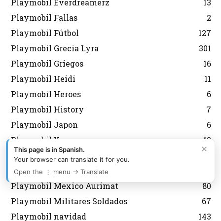
Playmobil Everdreamerz
13
Playmobil Fallas
2
Playmobil Fútbol
127
Playmobil Grecia Lyra
301
Playmobil Griegos
16
Playmobil Heidi
11
Playmobil Heroes
6
Playmobil History
7
Playmobil Japon
6
Playmobil Korea
43
×
This page is in Spanish.
Playmobil Magic
8
Your browser can translate it for you.
Playmobil medieval
12
Open the ⋮ menu → Translate
Playmobil Mexico Aurimat
80
Playmobil Militares Soldados
67
Playmobil navidad
143