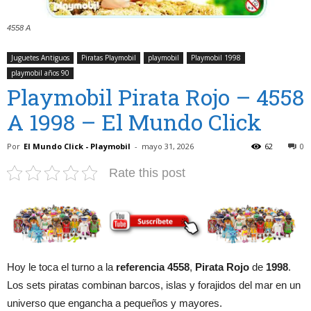
4558 A
Juguetes Antiguos
Piratas Playmobil
playmobil
Playmobil 1998
playmobil años 90
Playmobil Pirata Rojo – 4558
A 1998 – El Mundo Click
Por
El Mundo Click - Playmobil
-
mayo 31, 2026
62
0
Rate this post
Hoy le toca el turno a la
referencia 4558
,
Pirata Rojo
de
1998
.
Los sets piratas combinan barcos, islas y forajidos del mar en un
universo que engancha a pequeños y mayores.