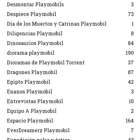
Desmontar Playmobils
3
Despiece Playmobil
73
Día de los Muertos y Catrinas Playmobil
1
Diligencias Playmobil
8
Dinosaurios Playmobil
84
diorama playmobil
190
Dioramas de Playmobil Torrent
37
Dragones Playmobil
87
Egipto Playmobil
42
Enanos Playmobil
3
Entrevistas Playmobil
10
Equipo A Playmobil
2
Espacio Playmobil
164
EverDreamerz Playmobil
7
Expedición polar y ártica
43