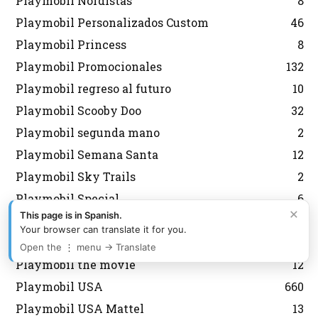
Playmobil Nordistas
8
Playmobil Personalizados Custom
46
Playmobil Princess
8
Playmobil Promocionales
132
Playmobil regreso al futuro
10
Playmobil Scooby Doo
32
Playmobil segunda mano
2
Playmobil Semana Santa
12
Playmobil Sky Trails
2
Playmobil Special
6
×
This page is in Spanish.
Playmobil Special Plus
13
Your browser can translate it for you.
Playmobil Sudistas Confederados
4
Open the ⋮ menu → Translate
Playmobil the movie
12
Playmobil USA
660
Playmobil USA Mattel
13