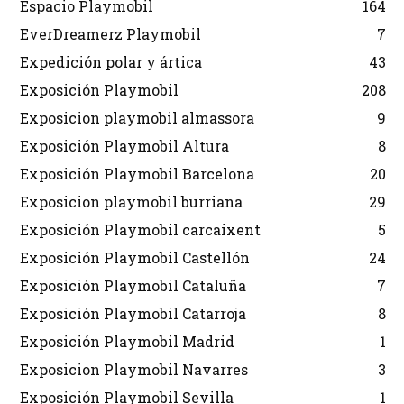
Espacio Playmobil
164
EverDreamerz Playmobil
7
Expedición polar y ártica
43
Exposición Playmobil
208
Exposicion playmobil almassora
9
Exposición Playmobil Altura
8
Exposición Playmobil Barcelona
20
Exposicion playmobil burriana
29
Exposición Playmobil carcaixent
5
Exposición Playmobil Castellón
24
Exposición Playmobil Cataluña
7
Exposición Playmobil Catarroja
8
Exposición Playmobil Madrid
1
Exposicion Playmobil Navarres
3
Exposición Playmobil Sevilla
1