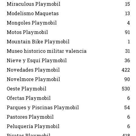
Miraculous Playmobil
15
Modelismo Maquetas
13
Mongoles Playmobil
4
Motos Playmobil
91
Mountain Bike Playmobil
1
Museo historico militar valencia
31
Nieve y Esquí Playmobil
36
Novedades Playmobil
422
Novelmore Playmobil
90
Oeste Playmobil
530
Ofertas Playmobil
6
Parques y Piscinas Playmobil
54
Pastores Playmobil
6
Peluquería Playmobil
6
Piratas Playmobil
418