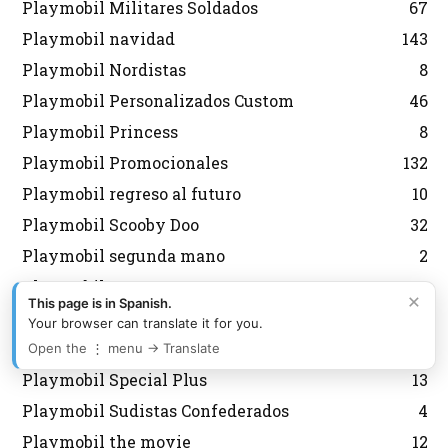
Playmobil Militares Soldados
67
Playmobil navidad
143
Playmobil Nordistas
8
Playmobil Personalizados Custom
46
Playmobil Princess
8
Playmobil Promocionales
132
Playmobil regreso al futuro
10
Playmobil Scooby Doo
32
Playmobil segunda mano
2
Playmobil Semana Santa
12
×
This page is in Spanish.
Playmobil Sky Trails
2
Your browser can translate it for you.
Playmobil Special
6
Open the ⋮ menu → Translate
Playmobil Special Plus
13
Playmobil Sudistas Confederados
4
Playmobil the movie
12