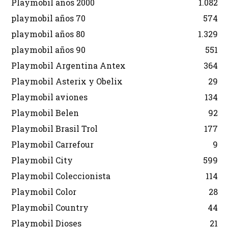
Playmobil años 2000
1.082
playmobil años 70
574
playmobil años 80
1.329
playmobil años 90
551
Playmobil Argentina Antex
364
Playmobil Asterix y Obelix
29
Playmobil aviones
134
Playmobil Belen
92
Playmobil Brasil Trol
177
Playmobil Carrefour
9
Playmobil City
599
Playmobil Coleccionista
114
Playmobil Color
28
Playmobil Country
44
Playmobil Dioses
21