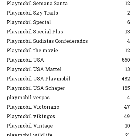
Playmobil Semana Santa
12
Playmobil Sky Trails
2
Playmobil Special
6
Playmobil Special Plus
13
Playmobil Sudistas Confederados
4
Playmobil the movie
12
Playmobil USA
660
Playmobil USA Mattel
13
Playmobil USA Playmobil
482
Playmobil USA Schaper
165
playmobil vespas
4
Playmobil Victoriano
47
Playmobil vikingos
49
Playmobil Vintage
10
playmobil wildlife
21