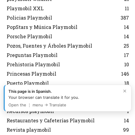
Playmobil XXL
11
Policias Playmobil
387
PopStars y Música Playmobil
14
Porsche Playmobil
14
Pozos, Fuentes y Árboles Playmobil
25
Preguntas Playmobil
17
Prehistoria Playmobil
10
Princesas Playmobil
146
Puerto Playmobil
18
×
This page is in Spanish.
Puzzles Playmobil
14
Your browser can translate it for you.
Quedadas Playmobil
5
Open the ⋮ menu → Translate
Recursos playmobil
1
Restaurantes y Cafeterías Playmobil
14
Revista playmobil
99