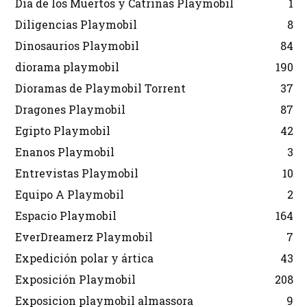
Día de los Muertos y Catrinas Playmobil
1
Diligencias Playmobil
8
Dinosaurios Playmobil
84
diorama playmobil
190
Dioramas de Playmobil Torrent
37
Dragones Playmobil
87
Egipto Playmobil
42
Enanos Playmobil
3
Entrevistas Playmobil
10
Equipo A Playmobil
2
Espacio Playmobil
164
EverDreamerz Playmobil
7
Expedición polar y ártica
43
Exposición Playmobil
208
Exposicion playmobil almassora
9