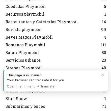
Quedadas Playmobil
5
Recursos playmobil
1
Restaurantes y Cafeterías Playmobil
14
Revista playmobil
99
Reyes Magos Playmobil
4
Romanos Playmobil
111
Safari Playmobil
80
Servicios urbanos
23
Sirenas Playmobil
40
×
Sobres Playmobil
139
This page is in Spanish.
Your browser can translate it for you.
Spirit Playmobil
36
Open the ⋮ menu → Translate
Star Trek Playmobil
4
Stun Show
1
Submarinos y buceo
71