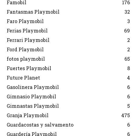
Famobil
176
Fantasmas Playmobil
32
Faro Playmobil
3
Ferias Playmobil
69
Ferrari Playmobil
2
Ford Playmobil
2
fotos playmobil
65
Fuertes Playmobil
8
Future Planet
4
Gasolinera Playmobil
6
Gimnasio Playmobil
6
Gimnastas Playmobil
5
Granja Playmobil
475
Guardacostas y salvamento
6
Guardería Playmobil
6