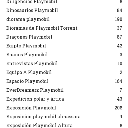
Diligencias Playmobil
8
Dinosaurios Playmobil
84
diorama playmobil
190
Dioramas de Playmobil Torrent
37
Dragones Playmobil
87
Egipto Playmobil
42
Enanos Playmobil
3
Entrevistas Playmobil
10
Equipo A Playmobil
2
Espacio Playmobil
164
EverDreamerz Playmobil
7
Expedición polar y ártica
43
Exposición Playmobil
208
Exposicion playmobil almassora
9
Exposición Playmobil Altura
8