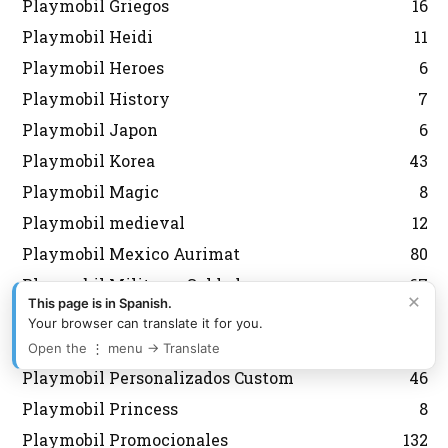
Playmobil Griegos
16
Playmobil Heidi
11
Playmobil Heroes
6
Playmobil History
7
Playmobil Japon
6
Playmobil Korea
43
Playmobil Magic
8
Playmobil medieval
12
Playmobil Mexico Aurimat
80
Playmobil Militares Soldados
67
×
This page is in Spanish.
Playmobil navidad
143
Your browser can translate it for you.
Playmobil Nordistas
8
Open the ⋮ menu → Translate
Playmobil Personalizados Custom
46
Playmobil Princess
8
Playmobil Promocionales
132