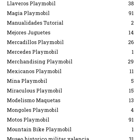
Llaveros Playmobil
38
Magia Playmobil
91
Manualidades Tutorial
2
Mejores Juguetes
14
Mercadillos Playmobil
26
Mercedes Playmobil
1
Merchandising Playmobil
29
Mexicanos Playmobil
11
Mina Playmobil
5
Miraculous Playmobil
15
Modelismo Maquetas
13
Mongoles Playmobil
4
Motos Playmobil
91
Mountain Bike Playmobil
1
Museo historico militar valencia
31