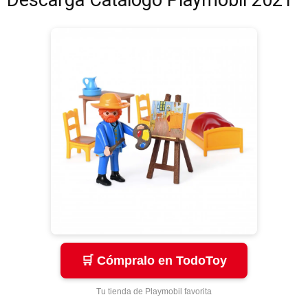
Descarga Catálogo Playmobil 2021
🛒 Cómpralo en TodoToy
Tu tienda de Playmobil favorita