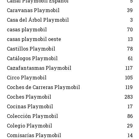
Canal Playmobil Español
5
Caravanas Playmobil
39
Casa del Árbol Playmobil
3
casas playmobil
70
casas playmobil oeste
13
Castillos Playmobil
78
Catálogos Playmobil
61
Cazafantasmas Playmobil
117
Circo Playmobil
105
Coches de Carreras Playmobil
119
Coches Playmobil
283
Cocinas Playmobil
17
Colección Playmobil
86
Colegio Playmobil
29
Comisarías Playmobil
14