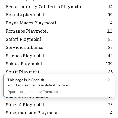
Restaurantes y Cafeterías Playmobil
14
Revista playmobil
99
Reyes Magos Playmobil
4
Romanos Playmobil
111
Safari Playmobil
80
Servicios urbanos
23
Sirenas Playmobil
40
Sobres Playmobil
139
Spirit Playmobil
36
×
Star Trek Playmobil
4
This page is in Spanish.
Your browser can translate it for you.
Stun Show
1
Open the ⋮ menu → Translate
Submarinos y buceo
71
Súper 4 Playmobil
23
Supermercado Playmobil
4