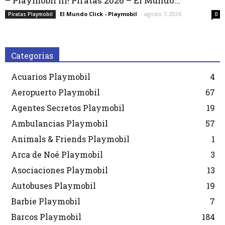
– Playmobil hi! Piratas 2026 – El Mundo...
El Mundo Click - Playmobil
-
agosto 7, 2026
Piratas Playmobil
0
Categorias
Acuarios Playmobil
4
Aeropuerto Playmobil
67
Agentes Secretos Playmobil
19
Ambulancias Playmobil
57
Animals & Friends Playmobil
1
Arca de Noé Playmobil
3
Asociaciones Playmobil
13
Autobuses Playmobil
19
Barbie Playmobil
7
Barcos Playmobil
184