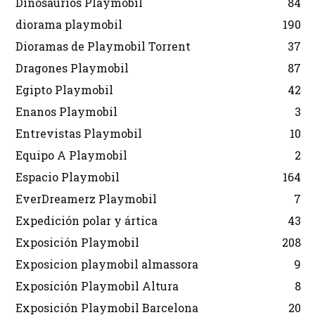
Dinosaurios Playmobil
84
diorama playmobil
190
Dioramas de Playmobil Torrent
37
Dragones Playmobil
87
Egipto Playmobil
42
Enanos Playmobil
3
Entrevistas Playmobil
10
Equipo A Playmobil
2
Espacio Playmobil
164
EverDreamerz Playmobil
7
Expedición polar y ártica
43
Exposición Playmobil
208
Exposicion playmobil almassora
9
Exposición Playmobil Altura
8
Exposición Playmobil Barcelona
20