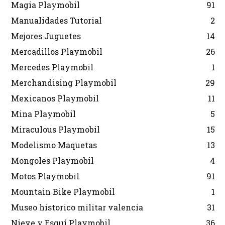
Magia Playmobil
91
Manualidades Tutorial
2
Mejores Juguetes
14
Mercadillos Playmobil
26
Mercedes Playmobil
1
Merchandising Playmobil
29
Mexicanos Playmobil
11
Mina Playmobil
5
Miraculous Playmobil
15
Modelismo Maquetas
13
Mongoles Playmobil
4
Motos Playmobil
91
Mountain Bike Playmobil
1
Museo historico militar valencia
31
Nieve y Esquí Playmobil
36