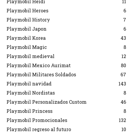
Playmobil Heidi
11
Playmobil Heroes
6
Playmobil History
7
Playmobil Japon
6
Playmobil Korea
43
Playmobil Magic
8
Playmobil medieval
12
Playmobil Mexico Aurimat
80
Playmobil Militares Soldados
67
Playmobil navidad
143
Playmobil Nordistas
8
Playmobil Personalizados Custom
46
Playmobil Princess
8
Playmobil Promocionales
132
Playmobil regreso al futuro
10