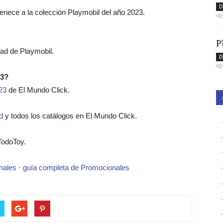
D
tenece a la colección Playmobil del año 2023.
ag
P
dad de Playmobil.
D
ag
23?
23
de El Mundo Click.
d
y todos los catálogos en El Mundo Click.
TodoToy.
nales
·
guía completa de Promocionales