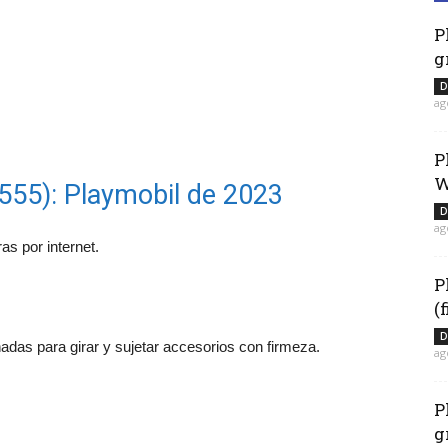
P
g
D
ag
P
W
555): Playmobil de 2023
D
ag
as por internet.
P
(
D
adas para girar y sujetar accesorios con firmeza.
ag
P
g