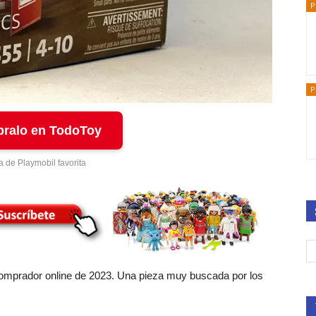
P
P
ralo en TodoToy
a de Playmobil favorita
Comprador online de 2023. Una pieza muy buscada por los