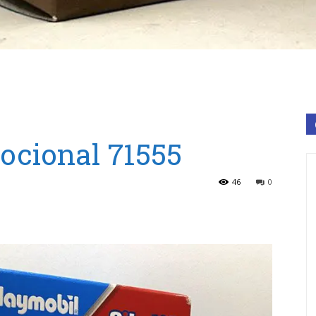
ocional 71555
46
0