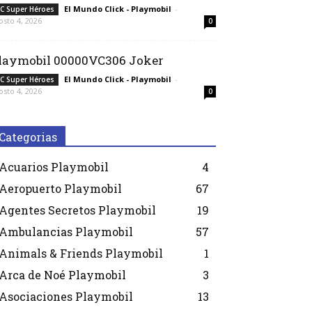
El Mundo Click - Playmobil
-
C Super Héroes
osto 4, 2026
0
laymobil 00000VC306 Joker
El Mundo Click - Playmobil
-
C Super Héroes
osto 4, 2026
0
Categorias
Acuarios Playmobil
4
Aeropuerto Playmobil
67
Agentes Secretos Playmobil
19
Ambulancias Playmobil
57
Animals & Friends Playmobil
1
Arca de Noé Playmobil
3
Asociaciones Playmobil
13