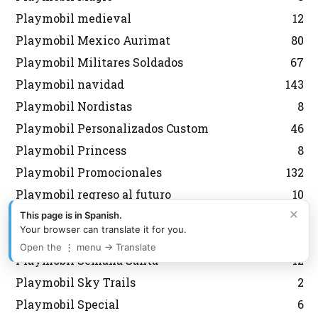
Playmobil medieval
12
Playmobil Mexico Aurimat
80
Playmobil Militares Soldados
67
Playmobil navidad
143
Playmobil Nordistas
8
Playmobil Personalizados Custom
46
Playmobil Princess
8
Playmobil Promocionales
132
Playmobil regreso al futuro
10
×
Playmobil Scooby Doo
32
This page is in Spanish.
Your browser can translate it for you.
Playmobil segunda mano
2
Open the ⋮ menu → Translate
Playmobil Semana Santa
12
Playmobil Sky Trails
2
Playmobil Special
6