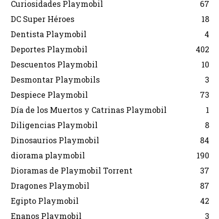
Curiosidades Playmobil
67
DC Super Héroes
18
Dentista Playmobil
4
Deportes Playmobil
402
Descuentos Playmobil
10
Desmontar Playmobils
3
Despiece Playmobil
73
Día de los Muertos y Catrinas Playmobil
1
Diligencias Playmobil
8
Dinosaurios Playmobil
84
diorama playmobil
190
Dioramas de Playmobil Torrent
37
Dragones Playmobil
87
Egipto Playmobil
42
Enanos Playmobil
3