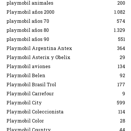
playmobil animales
200
Playmobil años 2000
1.082
playmobil años 70
574
playmobil años 80
1.329
playmobil años 90
551
Playmobil Argentina Antex
364
Playmobil Asterix y Obelix
29
Playmobil aviones
134
Playmobil Belen
92
Playmobil Brasil Trol
177
Playmobil Carrefour
9
Playmobil City
599
Playmobil Coleccionista
114
Playmobil Color
28
Playmobil Country
44