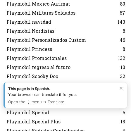
Playmobil Mexico Aurimat
80
Playmobil Militares Soldados
67
Playmobil navidad
143
Playmobil Nordistas
8
Playmobil Personalizados Custom
46
Playmobil Princess
8
Playmobil Promocionales
132
Playmobil regreso al futuro
10
Playmobil Scooby Doo
32
Playmobil segunda mano
2
×
This page is in Spanish.
Playmobil Semana Santa
12
Your browser can translate it for you.
Open the ⋮ menu → Translate
Playmobil Sky Trails
2
Playmobil Special
6
Playmobil Special Plus
13
Playmobil Sudistas Confederados
4