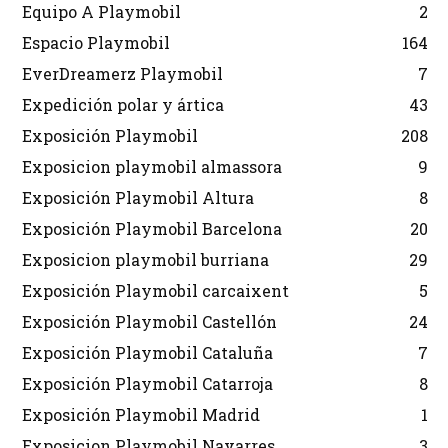
Equipo A Playmobil
2
Espacio Playmobil
164
EverDreamerz Playmobil
7
Expedición polar y ártica
43
Exposición Playmobil
208
Exposicion playmobil almassora
9
Exposición Playmobil Altura
8
Exposición Playmobil Barcelona
20
Exposicion playmobil burriana
29
Exposición Playmobil carcaixent
5
Exposición Playmobil Castellón
24
Exposición Playmobil Cataluña
7
Exposición Playmobil Catarroja
8
Exposición Playmobil Madrid
1
Exposicion Playmobil Navarres
3