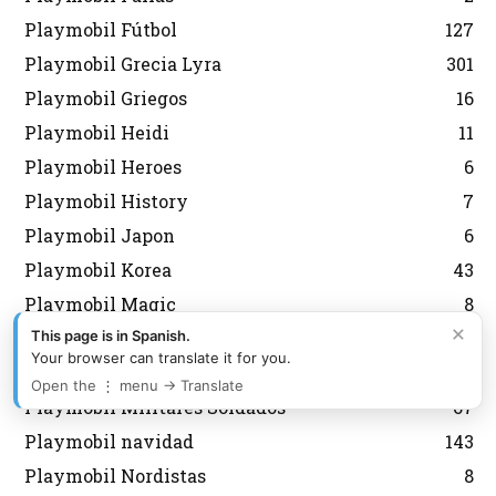
Playmobil Fútbol
127
Playmobil Grecia Lyra
301
Playmobil Griegos
16
Playmobil Heidi
11
Playmobil Heroes
6
Playmobil History
7
Playmobil Japon
6
Playmobil Korea
43
Playmobil Magic
8
×
This page is in Spanish.
Playmobil medieval
12
Your browser can translate it for you.
Playmobil Mexico Aurimat
80
Open the ⋮ menu → Translate
Playmobil Militares Soldados
67
Playmobil navidad
143
Playmobil Nordistas
8