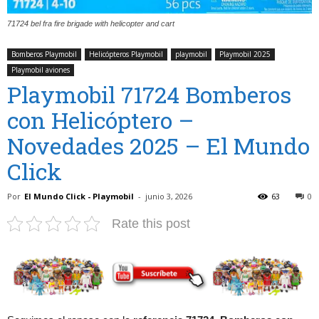
71724 bel fra fire brigade with helicopter and cart
Bomberos Playmobil
Helicópteros Playmobil
playmobil
Playmobil 2025
Playmobil aviones
Playmobil 71724 Bomberos
con Helicóptero –
Novedades 2025 – El Mundo
Click
Por
El Mundo Click - Playmobil
-
junio 3, 2026
63
0
Rate this post