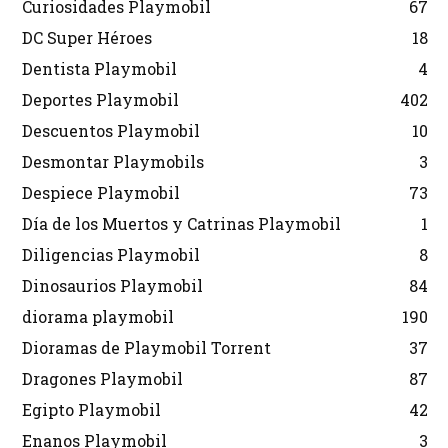
Curiosidades Playmobil
67
DC Super Héroes
18
Dentista Playmobil
4
Deportes Playmobil
402
Descuentos Playmobil
10
Desmontar Playmobils
3
Despiece Playmobil
73
Día de los Muertos y Catrinas Playmobil
1
Diligencias Playmobil
8
Dinosaurios Playmobil
84
diorama playmobil
190
Dioramas de Playmobil Torrent
37
Dragones Playmobil
87
Egipto Playmobil
42
Enanos Playmobil
3