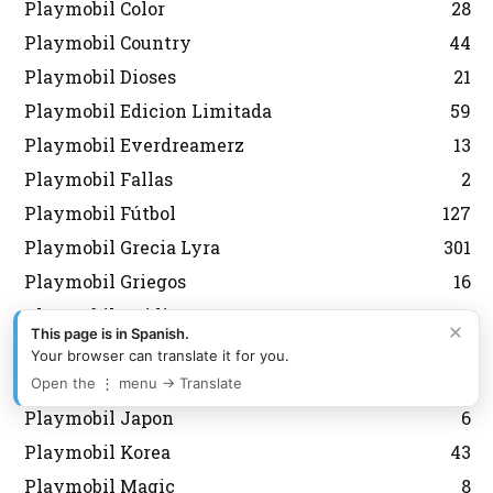
Playmobil Color
28
Playmobil Country
44
Playmobil Dioses
21
Playmobil Edicion Limitada
59
Playmobil Everdreamerz
13
Playmobil Fallas
2
Playmobil Fútbol
127
Playmobil Grecia Lyra
301
Playmobil Griegos
16
Playmobil Heidi
11
×
This page is in Spanish.
Playmobil Heroes
6
Your browser can translate it for you.
Playmobil History
7
Open the ⋮ menu → Translate
Playmobil Japon
6
Playmobil Korea
43
Playmobil Magic
8