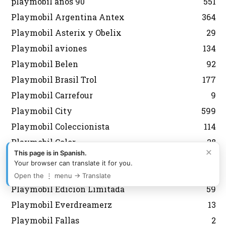
playmobil años 90
551
Playmobil Argentina Antex
364
Playmobil Asterix y Obelix
29
Playmobil aviones
134
Playmobil Belen
92
Playmobil Brasil Trol
177
Playmobil Carrefour
9
Playmobil City
599
Playmobil Coleccionista
114
Playmobil Color
28
×
This page is in Spanish.
Playmobil Country
44
Your browser can translate it for you.
Playmobil Dioses
21
Open the ⋮ menu → Translate
Playmobil Edicion Limitada
59
Playmobil Everdreamerz
13
Playmobil Fallas
2