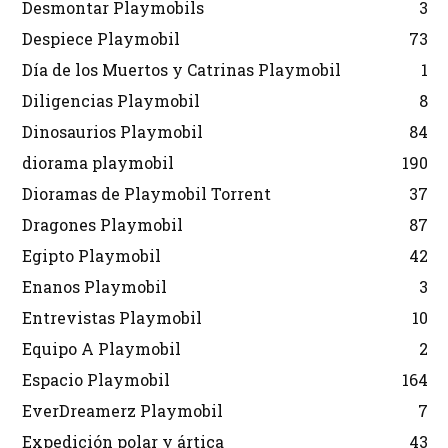
Desmontar Playmobils
3
Despiece Playmobil
73
Día de los Muertos y Catrinas Playmobil
1
Diligencias Playmobil
8
Dinosaurios Playmobil
84
diorama playmobil
190
Dioramas de Playmobil Torrent
37
Dragones Playmobil
87
Egipto Playmobil
42
Enanos Playmobil
3
Entrevistas Playmobil
10
Equipo A Playmobil
2
Espacio Playmobil
164
EverDreamerz Playmobil
7
Expedición polar y ártica
43