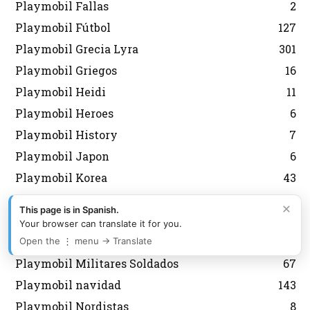
Playmobil Fallas
2
Playmobil Fútbol
127
Playmobil Grecia Lyra
301
Playmobil Griegos
16
Playmobil Heidi
11
Playmobil Heroes
6
Playmobil History
7
Playmobil Japon
6
Playmobil Korea
43
Playmobil Magic
8
×
This page is in Spanish.
Playmobil medieval
12
Your browser can translate it for you.
Playmobil Mexico Aurimat
80
Open the ⋮ menu → Translate
Playmobil Militares Soldados
67
Playmobil navidad
143
Playmobil Nordistas
8