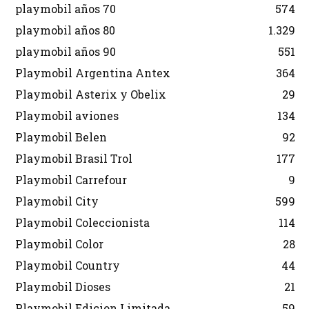
playmobil años 70
574
playmobil años 80
1.329
playmobil años 90
551
Playmobil Argentina Antex
364
Playmobil Asterix y Obelix
29
Playmobil aviones
134
Playmobil Belen
92
Playmobil Brasil Trol
177
Playmobil Carrefour
9
Playmobil City
599
Playmobil Coleccionista
114
Playmobil Color
28
Playmobil Country
44
Playmobil Dioses
21
Playmobil Edicion Limitada
59