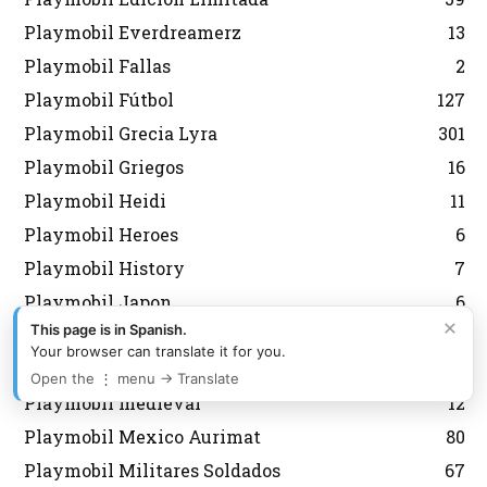
Playmobil Everdreamerz
13
Playmobil Fallas
2
Playmobil Fútbol
127
Playmobil Grecia Lyra
301
Playmobil Griegos
16
Playmobil Heidi
11
Playmobil Heroes
6
Playmobil History
7
Playmobil Japon
6
×
This page is in Spanish.
Playmobil Korea
43
Your browser can translate it for you.
Playmobil Magic
8
Open the ⋮ menu → Translate
Playmobil medieval
12
Playmobil Mexico Aurimat
80
Playmobil Militares Soldados
67