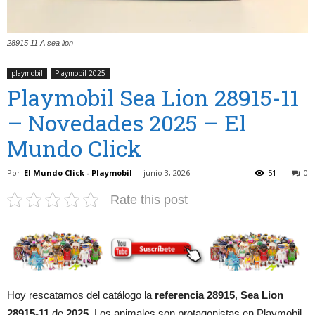
28915 11 A sea lion
playmobil
Playmobil 2025
Playmobil Sea Lion 28915-11
– Novedades 2025 – El
Mundo Click
Por
El Mundo Click - Playmobil
-
junio 3, 2026
51
0
Rate this post
Hoy rescatamos del catálogo la
referencia 28915
,
Sea Lion
28915-11
de
2025
. Los animales son protagonistas en Playmobil,