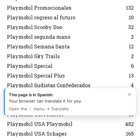
Playmobil Promocionales
132
Playmobil regreso al futuro
10
Playmobil Scooby Doo
32
Playmobil segunda mano
2
Playmobil Semana Santa
12
Playmobil Sky Trails
2
Playmobil Special
6
Playmobil Special Plus
13
Playmobil Sudistas Confederados
4
×
Playmobil the movie
12
This page is in Spanish.
Your browser can translate it for you.
Playmobil USA
660
Open the ⋮ menu → Translate
Playmobil USA Mattel
13
Playmobil USA Playmobil
482
Playmobil USA Schaper
165