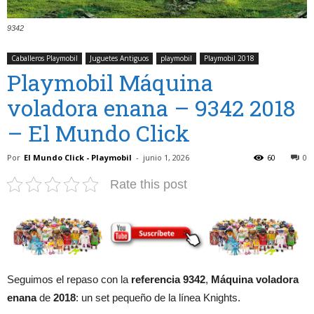
9342
Caballeros Playmobil
Juguetes Antiguos
playmobil
Playmobil 2018
Playmobil Máquina
voladora enana – 9342 2018
– El Mundo Click
Por
El Mundo Click - Playmobil
-
junio 1, 2026
60
0
Rate this post
Seguimos el repaso con la
referencia 9342
,
Máquina voladora
enana
de
2018
: un set pequeño de la línea Knights.