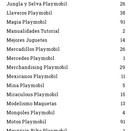
Jungla y Selva Playmobil
26
Llaveros Playmobil
38
Magia Playmobil
91
Manualidades Tutorial
2
Mejores Juguetes
14
Mercadillos Playmobil
26
Mercedes Playmobil
1
Merchandising Playmobil
29
Mexicanos Playmobil
11
Mina Playmobil
5
Miraculous Playmobil
15
Modelismo Maquetas
13
Mongoles Playmobil
4
Motos Playmobil
91
Mountain Bike Playmobil
1