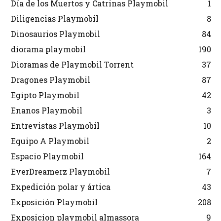
Día de los Muertos y Catrinas Playmobil
1
Diligencias Playmobil
8
Dinosaurios Playmobil
84
diorama playmobil
190
Dioramas de Playmobil Torrent
37
Dragones Playmobil
87
Egipto Playmobil
42
Enanos Playmobil
3
Entrevistas Playmobil
10
Equipo A Playmobil
2
Espacio Playmobil
164
EverDreamerz Playmobil
7
Expedición polar y ártica
43
Exposición Playmobil
208
Exposicion playmobil almassora
9