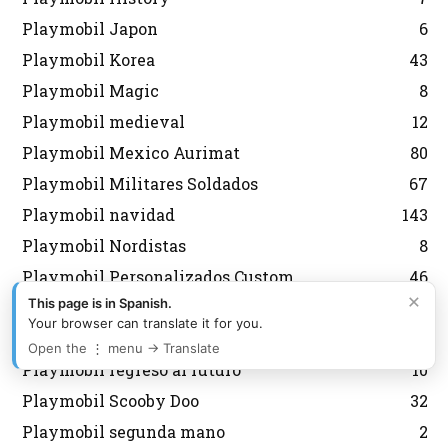
Playmobil Japon
6
Playmobil Korea
43
Playmobil Magic
8
Playmobil medieval
12
Playmobil Mexico Aurimat
80
Playmobil Militares Soldados
67
Playmobil navidad
143
Playmobil Nordistas
8
Playmobil Personalizados Custom
46
×
This page is in Spanish.
Playmobil Princess
8
Your browser can translate it for you.
Playmobil Promocionales
132
Open the ⋮ menu → Translate
Playmobil regreso al futuro
10
Playmobil Scooby Doo
32
Playmobil segunda mano
2