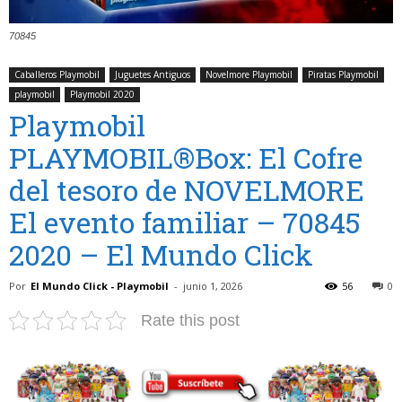
70845
Caballeros Playmobil
Juguetes Antiguos
Novelmore Playmobil
Piratas Playmobil
playmobil
Playmobil 2020
Playmobil
PLAYMOBIL®Box: El Cofre
del tesoro de NOVELMORE
El evento familiar – 70845
2020 – El Mundo Click
Por
El Mundo Click - Playmobil
-
junio 1, 2026
56
0
Rate this post