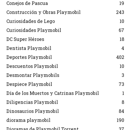
Conejos de Pascua
19
Construcción y Obras Playmobil
243
Curiosidades de Lego
10
Curiosidades Playmobil
67
DC Super Héroes
18
Dentista Playmobil
4
Deportes Playmobil
402
Descuentos Playmobil
10
Desmontar Playmobils
3
Despiece Playmobil
73
Día de los Muertos y Catrinas Playmobil
1
Diligencias Playmobil
8
Dinosaurios Playmobil
84
diorama playmobil
190
Dioramas de Playmobil Torrent
37