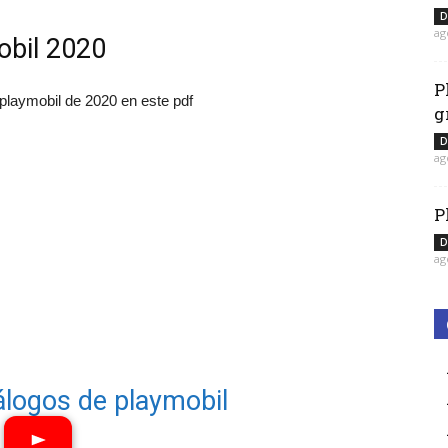
D
ag
obil 2020
P
 playmobil de 2020 en este pdf
g
D
ag
P
D
ag
álogos de playmobil