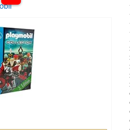
obil
Ver vídeos