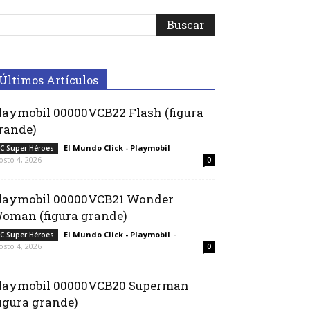
Últimos Artículos
laymobil 00000VCB22 Flash (figura
rande)
El Mundo Click - Playmobil
-
C Super Héroes
osto 4, 2026
0
laymobil 00000VCB21 Wonder
oman (figura grande)
El Mundo Click - Playmobil
-
C Super Héroes
osto 4, 2026
0
laymobil 00000VCB20 Superman
figura grande)