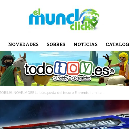
NOVEDADES
SOBRES
NOTICIAS
CATÁLOG
El
Mundo
OBIL®: NOVELMORE La búsqueda del tesoro El evento familiar...
Click