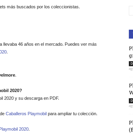
sets más buscados por los coleccionistas.
ca llevaba 46 años en el mercado. Puedes ver más
P
2020
.
g
D
ag
velmore
.
P
mobil 2020?
W
bil 2020 y su descarga en PDF.
D
ag
o de
Caballeros Playmobil
para ampliar tu colección.
P
(
Playmobil 2020
.