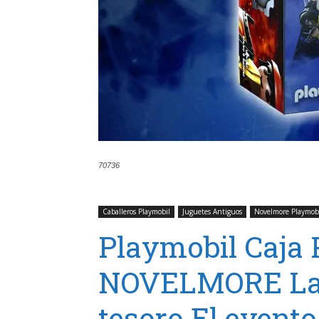
70736
Caballeros Playmobil
Juguetes Antiguos
Novelmore Playmob
Playmobil Caja
NOVELMORE La 
tesoro El evento