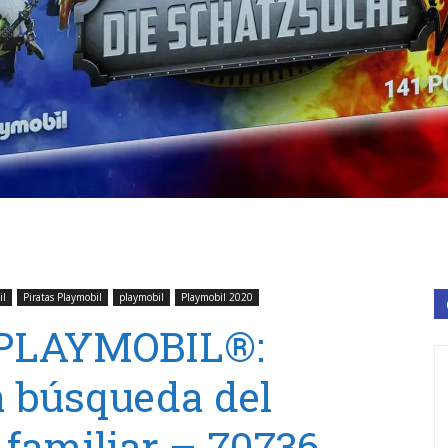
il
Piratas Playmobil
playmobil
Playmobil 2020
 PLAYMOBIL®:
búsqueda del
 familiar – 70736