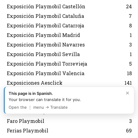
Exposición Playmobil Castellón
24
Exposición Playmobil Cataluña
7
Exposición Playmobil Catarroja
8
Exposición Playmobil Madrid
1
Exposicion Playmobil Navarres
3
Exposición Playmobil Sevilla
1
Exposición Playmobil Torrevieja
5
Exposición Playmobil Valencia
18
Exposiciones Aesclick
141
×
Family Fun Playmobil
22
This page is in Spanish.
Your browser can translate it for you.
Famobil
176
Open the ⋮ menu → Translate
Fantasmas Playmobil
32
Faro Playmobil
3
Ferias Playmobil
69