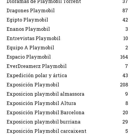
Dioramas de Playmobil Torrent
37
Dragones Playmobil
87
Egipto Playmobil
42
Enanos Playmobil
3
Entrevistas Playmobil
10
Equipo A Playmobil
2
Espacio Playmobil
164
EverDreamerz Playmobil
7
Expedición polar y ártica
43
Exposición Playmobil
208
Exposicion playmobil almassora
9
Exposición Playmobil Altura
8
Exposición Playmobil Barcelona
20
Exposicion playmobil burriana
29
Exposición Playmobil carcaixent
5