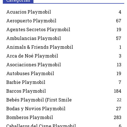
Acuarios Playmobil
4
Aeropuerto Playmobil
67
Agentes Secretos Playmobil
19
Ambulancias Playmobil
57
Animals & Friends Playmobil
1
Arca de Noé Playmobil
3
Asociaciones Playmobil
13
Autobuses Playmobil
19
Barbie Playmobil
7
Barcos Playmobil
184
Bebés Playmobil (First Smile
22
Bodas y Novios Playmobil
27
Bomberos Playmobil
283
Caballeros del Cisne Playmobil
6