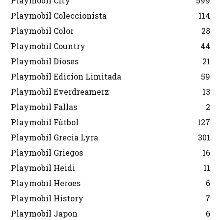
Playmobil City
599
Playmobil Coleccionista
114
Playmobil Color
28
Playmobil Country
44
Playmobil Dioses
21
Playmobil Edicion Limitada
59
Playmobil Everdreamerz
13
Playmobil Fallas
2
Playmobil Fútbol
127
Playmobil Grecia Lyra
301
Playmobil Griegos
16
Playmobil Heidi
11
Playmobil Heroes
6
Playmobil History
7
Playmobil Japon
6