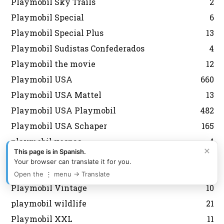
Playmobil Sky Trails
2
Playmobil Special
6
Playmobil Special Plus
13
Playmobil Sudistas Confederados
4
Playmobil the movie
12
Playmobil USA
660
Playmobil USA Mattel
13
Playmobil USA Playmobil
482
Playmobil USA Schaper
165
playmobil vespas
4
×
This page is in Spanish.
Playmobil Victoriano
47
Your browser can translate it for you.
Playmobil vikingos
49
Open the ⋮ menu → Translate
Playmobil Vintage
10
playmobil wildlife
21
Playmobil XXL
11