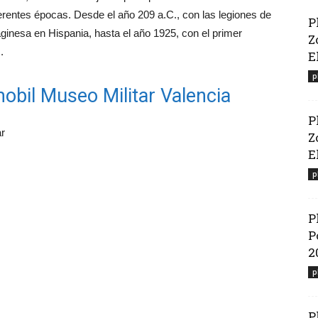
erentes épocas. Desde el año 209 a.C., con las legiones de
P
ginesa en Hispania, hasta el año 1925, con el primer
Z
.
E
p
obil Museo Militar Valencia
P
ar
Z
El
p
P
P
2
p
P