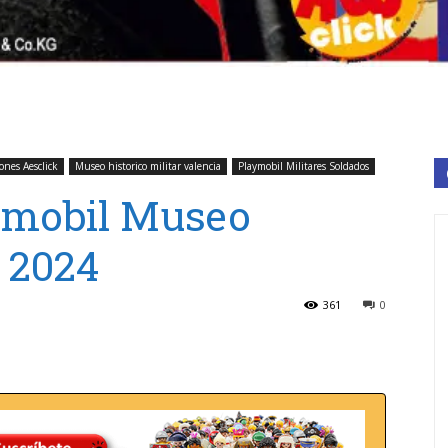
ones Aesclick
Museo historico militar valencia
Playmobil Militares Soldados
ymobil Museo
a 2024
361
0