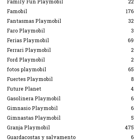
Family Fun Playmobil
22
Famobil
176
Fantasmas Playmobil
32
Faro Playmobil
3
Ferias Playmobil
69
Ferrari Playmobil
2
Ford Playmobil
2
fotos playmobil
65
Fuertes Playmobil
8
Future Planet
4
Gasolinera Playmobil
6
Gimnasio Playmobil
6
Gimnastas Playmobil
5
Granja Playmobil
475
Guardacostas y salvamento
6