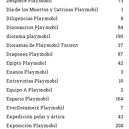
Despiece Playmobil
73
Día de los Muertos y Catrinas Playmobil
1
Diligencias Playmobil
8
Dinosaurios Playmobil
84
diorama playmobil
190
Dioramas de Playmobil Torrent
37
Dragones Playmobil
87
Egipto Playmobil
42
Enanos Playmobil
3
Entrevistas Playmobil
10
Equipo A Playmobil
2
Espacio Playmobil
164
EverDreamerz Playmobil
7
Expedición polar y ártica
43
Exposición Playmobil
208