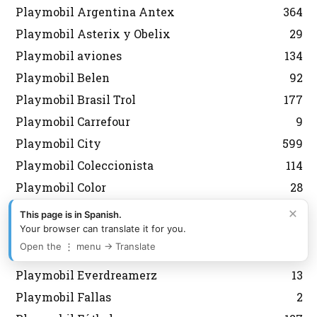
Playmobil Argentina Antex
364
Playmobil Asterix y Obelix
29
Playmobil aviones
134
Playmobil Belen
92
Playmobil Brasil Trol
177
Playmobil Carrefour
9
Playmobil City
599
Playmobil Coleccionista
114
Playmobil Color
28
Playmobil Country
44
×
This page is in Spanish.
Your browser can translate it for you.
Playmobil Dioses
21
Open the ⋮ menu → Translate
Playmobil Edicion Limitada
59
Playmobil Everdreamerz
13
Playmobil Fallas
2