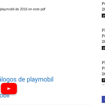
P
2
 playmobil de 2016 en este pdf
p
P
P
2
p
P
P
2
álogos de playmobil
P
ag
obil
Ver vídeos