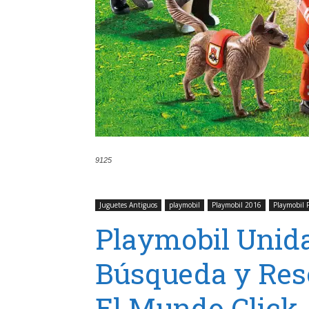
9125
Juguetes Antiguos
playmobil
Playmobil 2016
Playmobil 
Playmobil Unid
Búsqueda y Resc
El Mundo Click