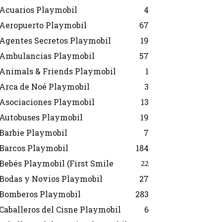
Acuarios Playmobil
4
Aeropuerto Playmobil
67
Agentes Secretos Playmobil
19
Ambulancias Playmobil
57
Animals & Friends Playmobil
1
Arca de Noé Playmobil
3
Asociaciones Playmobil
13
Autobuses Playmobil
19
Barbie Playmobil
7
Barcos Playmobil
184
Bebés Playmobil (First Smile
22
Bodas y Novios Playmobil
27
Bomberos Playmobil
283
Caballeros del Cisne Playmobil
6