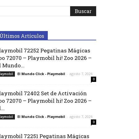
Últimos Artículos
laymobil 72252 Pegatinas Mágicas
oo 72070 – Playmobil hi! Zoo 2026 –
l Mundo...
El Mundo Click - Playmobil
-
agosto 7, 2026
laymobil
0
laymobil 72402 Set de Activación
oo 72070 – Playmobil hi! Zoo 2026 –
...
El Mundo Click - Playmobil
-
agosto 7, 2026
laymobil
0
laymobil 72251 Pegatinas Mágicas