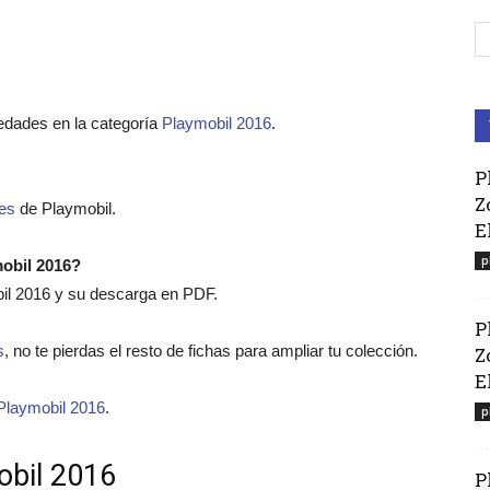
edades en la categoría
Playmobil 2016
.
P
Z
es
de Playmobil.
E
p
mobil 2016?
bil 2016 y su descarga en PDF.
P
s
, no te pierdas el resto de fichas para ampliar tu colección.
Z
El
Playmobil 2016
.
p
obil 2016
P