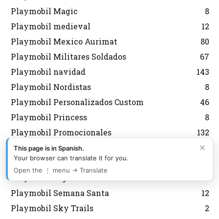
Playmobil Magic
8
Playmobil medieval
12
Playmobil Mexico Aurimat
80
Playmobil Militares Soldados
67
Playmobil navidad
143
Playmobil Nordistas
8
Playmobil Personalizados Custom
46
Playmobil Princess
8
Playmobil Promocionales
132
×
Playmobil regreso al futuro
10
This page is in Spanish.
Your browser can translate it for you.
Playmobil Scooby Doo
32
Open the ⋮ menu → Translate
Playmobil segunda mano
2
Playmobil Semana Santa
12
Playmobil Sky Trails
2