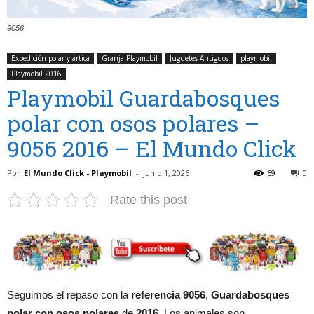
9056
Expedición polar y ártica
Granja Playmobil
Juguetes Antiguos
playmobil
Playmobil 2016
Playmobil Guardabosques
polar con osos polares –
9056 2016 – El Mundo Click
Por
El Mundo Click - Playmobil
-
junio 1, 2026
69
0
Rate this post
Seguimos el repaso con la
referencia 9056
,
Guardabosques
polar con osos polares
de
2016
. Los animales son