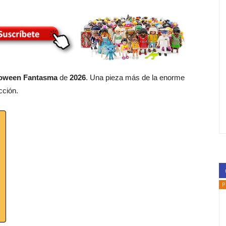
loween Fantasma
de
2026
. Una pieza más de la enorme
cción.
P