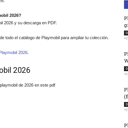
26.
mobil 2026?
P
bil 2026 y su descarga en PDF.
g
D
o de todo el catálogo de Playmobil para ampliar tu colección.
ag
Playmobil 2026
.
P
W
obil 2026
D
ag
 playmobil de 2026 en este pdf
P
(
D
ag
P