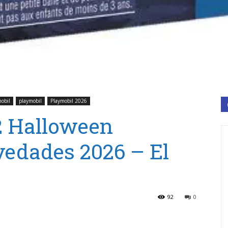
obil
playmobil
Playmobil 2026
2 Halloween
edades 2026 – El
92
0