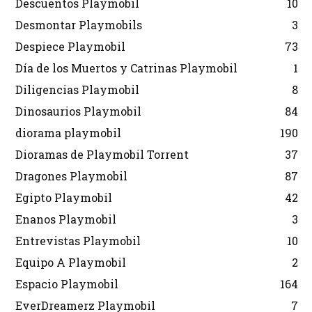
Descuentos Playmobil
10
Desmontar Playmobils
3
Despiece Playmobil
73
Día de los Muertos y Catrinas Playmobil
1
Diligencias Playmobil
8
Dinosaurios Playmobil
84
diorama playmobil
190
Dioramas de Playmobil Torrent
37
Dragones Playmobil
87
Egipto Playmobil
42
Enanos Playmobil
3
Entrevistas Playmobil
10
Equipo A Playmobil
2
Espacio Playmobil
164
EverDreamerz Playmobil
7