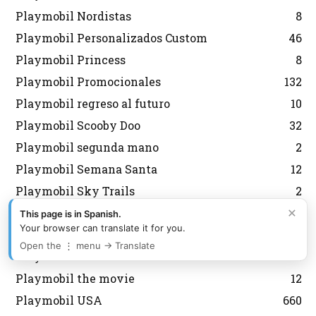
Playmobil Nordistas
8
Playmobil Personalizados Custom
46
Playmobil Princess
8
Playmobil Promocionales
132
Playmobil regreso al futuro
10
Playmobil Scooby Doo
32
Playmobil segunda mano
2
Playmobil Semana Santa
12
Playmobil Sky Trails
2
×
Playmobil Special
6
This page is in Spanish.
Your browser can translate it for you.
Playmobil Special Plus
13
Open the ⋮ menu → Translate
Playmobil Sudistas Confederados
4
Playmobil the movie
12
Playmobil USA
660