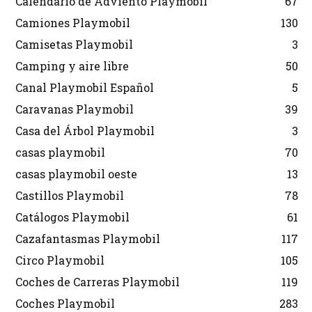
Calendario de Adviento Playmobil
67
Camiones Playmobil
130
Camisetas Playmobil
3
Camping y aire libre
50
Canal Playmobil Español
5
Caravanas Playmobil
39
Casa del Árbol Playmobil
3
casas playmobil
70
casas playmobil oeste
13
Castillos Playmobil
78
Catálogos Playmobil
61
Cazafantasmas Playmobil
117
Circo Playmobil
105
Coches de Carreras Playmobil
119
Coches Playmobil
283