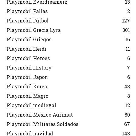
Playmobil Everdreamerz
13
Playmobil Fallas
2
Playmobil Fútbol
127
Playmobil Grecia Lyra
301
Playmobil Griegos
16
Playmobil Heidi
11
Playmobil Heroes
6
Playmobil History
7
Playmobil Japon
6
Playmobil Korea
43
Playmobil Magic
8
Playmobil medieval
12
Playmobil Mexico Aurimat
80
Playmobil Militares Soldados
67
Playmobil navidad
143