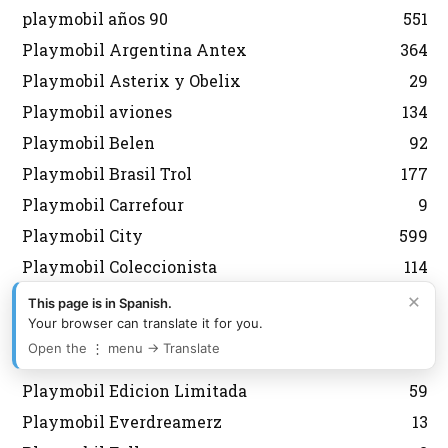
playmobil años 90
551
Playmobil Argentina Antex
364
Playmobil Asterix y Obelix
29
Playmobil aviones
134
Playmobil Belen
92
Playmobil Brasil Trol
177
Playmobil Carrefour
9
Playmobil City
599
Playmobil Coleccionista
114
Playmobil Color
28
×
This page is in Spanish.
Your browser can translate it for you.
Playmobil Country
44
Open the ⋮ menu → Translate
Playmobil Dioses
21
Playmobil Edicion Limitada
59
Playmobil Everdreamerz
13