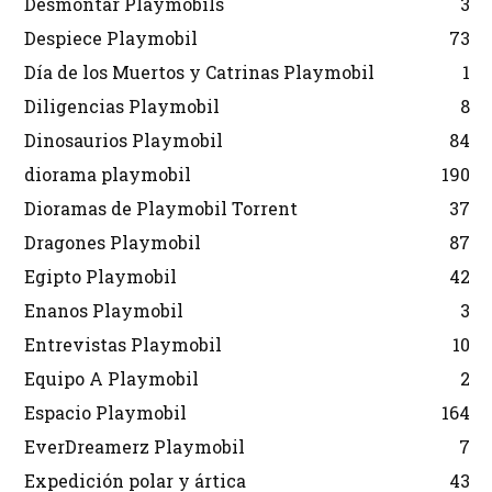
Desmontar Playmobils
3
Despiece Playmobil
73
Día de los Muertos y Catrinas Playmobil
1
Diligencias Playmobil
8
Dinosaurios Playmobil
84
diorama playmobil
190
Dioramas de Playmobil Torrent
37
Dragones Playmobil
87
Egipto Playmobil
42
Enanos Playmobil
3
Entrevistas Playmobil
10
Equipo A Playmobil
2
Espacio Playmobil
164
EverDreamerz Playmobil
7
Expedición polar y ártica
43