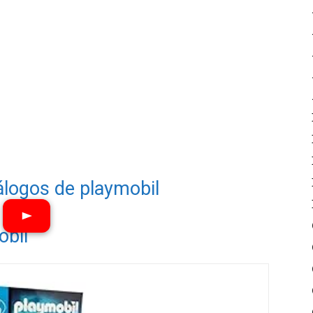
álogos de playmobil
obil
Ver vídeos