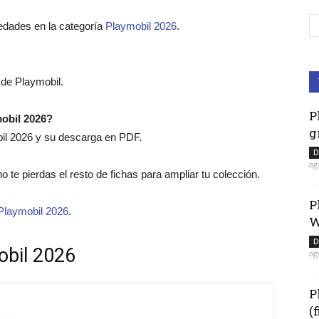
edades en la categoría
Playmobil 2026
.
de Playmobil.
P
mobil 2026?
g
bil 2026 y su descarga en PDF.
D
ag
no te pierdas el resto de fichas para ampliar tu colección.
P
Playmobil 2026
.
W
D
obil 2026
ag
P
(