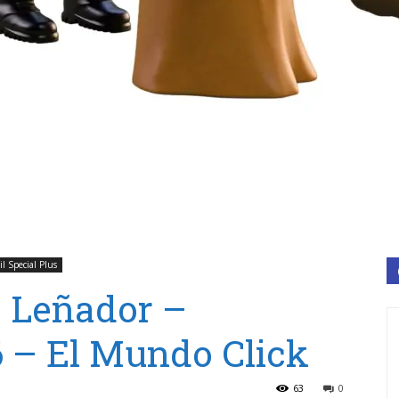
l Special Plus
0 Leñador –
 – El Mundo Click
63
0