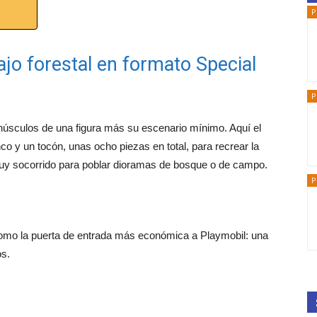
P
ajo forestal en formato Special
P
inúsculos de una figura más su escenario mínimo. Aquí el
nco y un tocón, unas ocho piezas en total, para recrear la
uy socorrido para poblar dioramas de bosque o de campo.
P
como la puerta de entrada más económica a Playmobil: una
os.