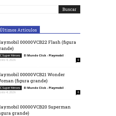
Últimos Artículos
laymobil 00000VCB22 Flash (figura
rande)
El Mundo Click - Playmobil
-
C Super Héroes
osto 4, 2026
0
laymobil 00000VCB21 Wonder
oman (figura grande)
El Mundo Click - Playmobil
-
C Super Héroes
osto 4, 2026
0
laymobil 00000VCB20 Superman
figura grande)