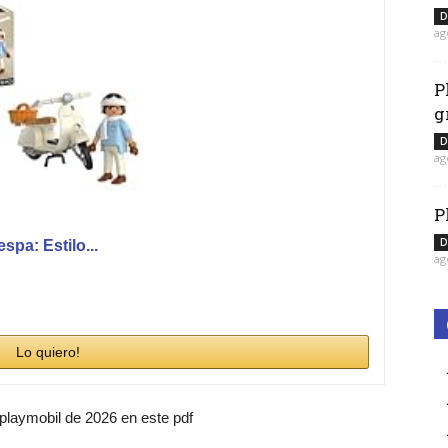
D
ag
P
g
D
ag
P
D
pa: Estilo...
ag
Lo quiero!
 playmobil de 2026 en este pdf