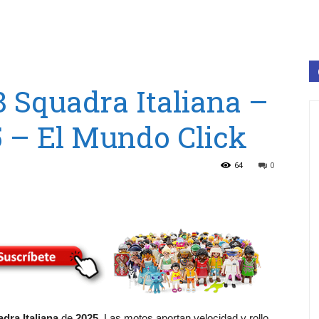
 Squadra Italiana –
 – El Mundo Click
64
0
dra Italiana
de
2025
. Las motos aportan velocidad y rollo