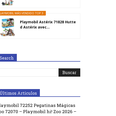
LAYMOBIL MÁS VENDIDO TOP 3
Playmobil Astérix 71828 Hutte
d Astérix avec...
Search
Últimos Artículos
laymobil 72252 Pegatinas Mágicas
oo 72070 – Playmobil hi! Zoo 2026 –