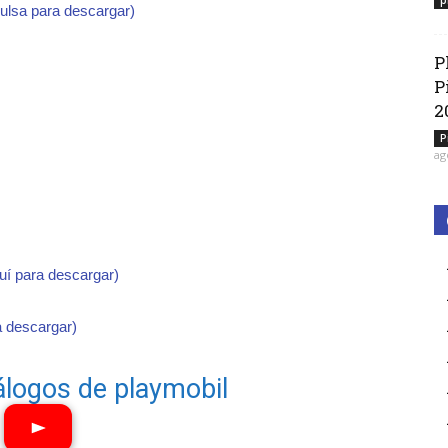
p
pulsa para descargar)
P
P
2
P
ag
quí para descargar)
a descargar)
álogos de playmobil