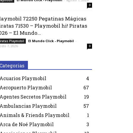
laymobil
0
laymobil 72250 Pegatinas Mágicas
iratas 71530 – Playmobil hi! Piratas
026 – El Mundo...
El Mundo Click - Playmobil
-
iratas Playmobil
osto 7, 2026
0
Categorias
Acuarios Playmobil
4
Aeropuerto Playmobil
67
Agentes Secretos Playmobil
19
Ambulancias Playmobil
57
Animals & Friends Playmobil
1
Arca de Noé Playmobil
3