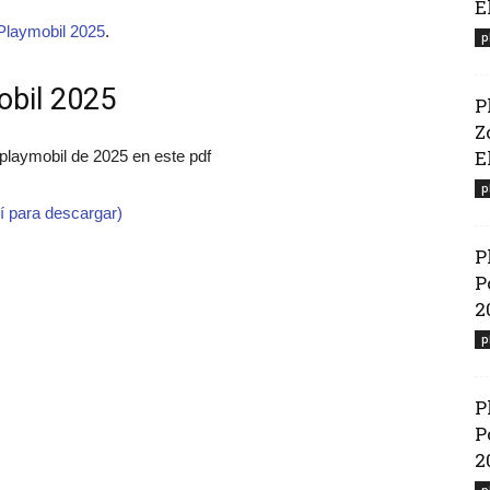
E
Playmobil 2025
.
p
obil 2025
P
Z
El
 playmobil de 2025 en este pdf
p
í para descargar)
P
P
2
p
P
P
2