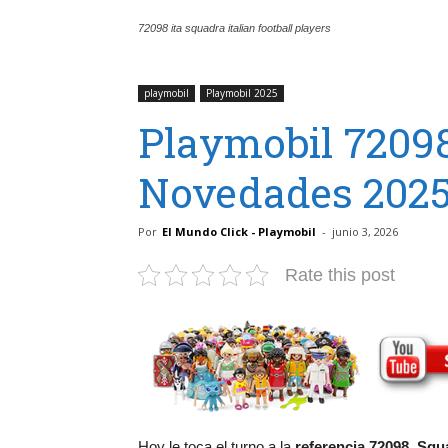
72098 ita squadra italian football players
playmobil
Playmobil 2025
Playmobil 72098
Novedades 2025
Por
El Mundo Click - Playmobil
-
junio 3, 2026
Rate this post
Hoy le toca el turno a la
referencia 72098
,
Squa