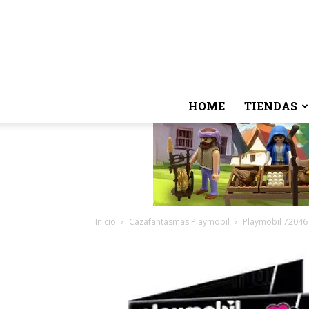
HOME
TIENDAS
Inicio
Cazafantasmas Playmobil
Playmobil 72046