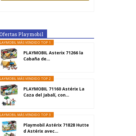
Ofertas Playmobil
LAYMOBIL MÁS VENDIDO TOP 1
PLAYMOBIL Asterix 71266 la
Cabaña de...
LAYMOBIL MÁS VENDIDO TOP 2
PLAYMOBIL 71160 Astérix La
Caza del Jabalí, con...
LAYMOBIL MÁS VENDIDO TOP 3
Playmobil Astérix 71828 Hutte
d Astérix avec...