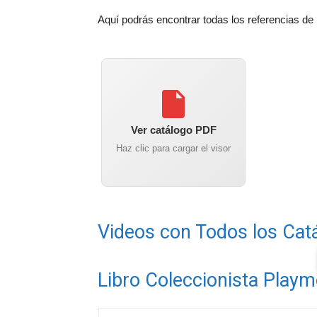
Aquí podrás encontrar todas los referencias de
Ver catálogo PDF
Haz clic para cargar el visor
Videos con Todos los Cat
Libro Coleccionista Playm