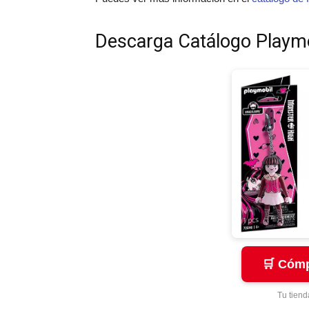
Descarga Catálogo Playm
🛒 Cómp
Tu tiend