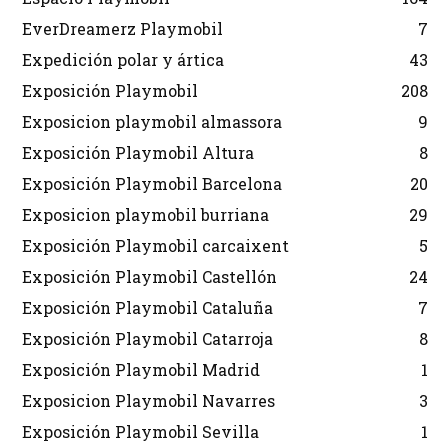
EverDreamerz Playmobil
7
Expedición polar y ártica
43
Exposición Playmobil
208
Exposicion playmobil almassora
9
Exposición Playmobil Altura
8
Exposición Playmobil Barcelona
20
Exposicion playmobil burriana
29
Exposición Playmobil carcaixent
5
Exposición Playmobil Castellón
24
Exposición Playmobil Cataluña
7
Exposición Playmobil Catarroja
8
Exposición Playmobil Madrid
1
Exposicion Playmobil Navarres
3
Exposición Playmobil Sevilla
1