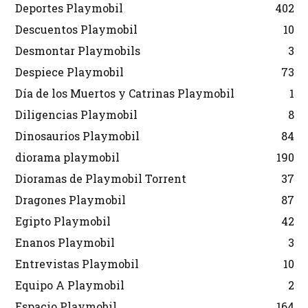
Deportes Playmobil
402
Descuentos Playmobil
10
Desmontar Playmobils
3
Despiece Playmobil
73
Día de los Muertos y Catrinas Playmobil
1
Diligencias Playmobil
8
Dinosaurios Playmobil
84
diorama playmobil
190
Dioramas de Playmobil Torrent
37
Dragones Playmobil
87
Egipto Playmobil
42
Enanos Playmobil
3
Entrevistas Playmobil
10
Equipo A Playmobil
2
Espacio Playmobil
164