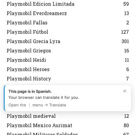
Playmobil Edicion Limitada
59
Playmobil Everdreamerz
13
Playmobil Fallas
2
Playmobil Fútbol
127
Playmobil Grecia Lyra
301
Playmobil Griegos
16
Playmobil Heidi
11
Playmobil Heroes
6
Playmobil History
7
Playmobil Japon
6
×
This page is in Spanish.
Playmobil Korea
43
Your browser can translate it for you.
Open the ⋮ menu → Translate
Playmobil Magic
8
Playmobil medieval
12
Playmobil Mexico Aurimat
80
Playmobil Militares Soldados
67