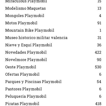
Miraculous Playmobil
15
Modelismo Maquetas
13
Mongoles Playmobil
4
Motos Playmobil
91
Mountain Bike Playmobil
1
Museo historico militar valencia
31
Nieve y Esquí Playmobil
36
Novedades Playmobil
422
Novelmore Playmobil
90
Oeste Playmobil
530
Ofertas Playmobil
6
Parques y Piscinas Playmobil
54
Pastores Playmobil
6
Peluquería Playmobil
6
Piratas Playmobil
418