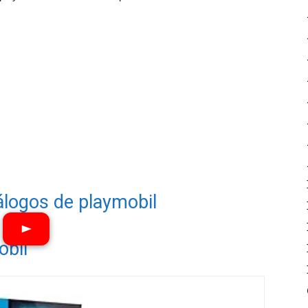
álogos de playmobil
obil
Ver vídeos