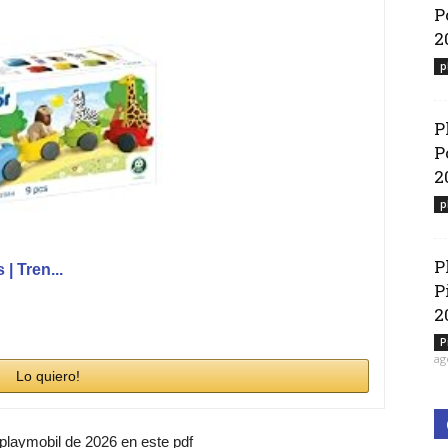
P
2
p
P
P
2
p
P
| Tren...
P
2
P
ag
Lo quiero!
 playmobil de 2026 en este pdf