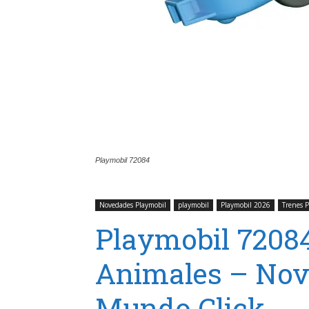
Playmobil 72084
Novedades Playmobil
playmobil
Playmobil 2026
Trenes P
Playmobil 72084
Animales – Nov
Mundo Click