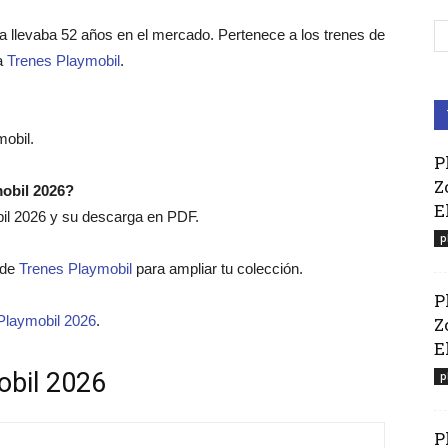
a llevaba 52 años en el mercado. Pertenece a los trenes de
ía
Trenes Playmobil
.
mobil.
P
Z
mobil 2026?
E
bil 2026 y su descarga en PDF.
p
o de
Trenes Playmobil
para ampliar tu colección.
P
Playmobil 2026
.
Z
El
obil 2026
p
P