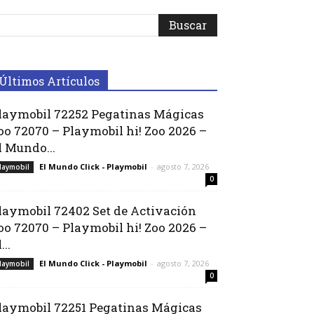
Últimos Artículos
laymobil 72252 Pegatinas Mágicas
oo 72070 – Playmobil hi! Zoo 2026 –
l Mundo...
El Mundo Click - Playmobil
-
agosto 7, 2026
laymobil
0
laymobil 72402 Set de Activación
oo 72070 – Playmobil hi! Zoo 2026 –
...
El Mundo Click - Playmobil
-
agosto 7, 2026
laymobil
0
laymobil 72251 Pegatinas Mágicas