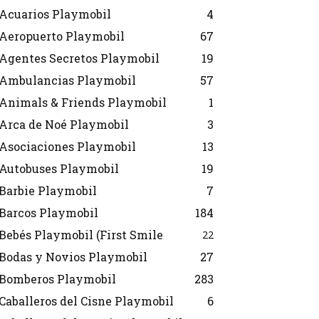
Acuarios Playmobil
4
Aeropuerto Playmobil
67
Agentes Secretos Playmobil
19
Ambulancias Playmobil
57
Animals & Friends Playmobil
1
Arca de Noé Playmobil
3
Asociaciones Playmobil
13
Autobuses Playmobil
19
Barbie Playmobil
7
Barcos Playmobil
184
Bebés Playmobil (First Smile
22
Bodas y Novios Playmobil
27
Bomberos Playmobil
283
Caballeros del Cisne Playmobil
6