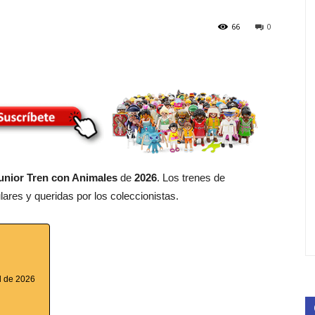
66
0
unior Tren con Animales
de
2026
. Los trenes de
ares y queridas por los coleccionistas.
il de 2026