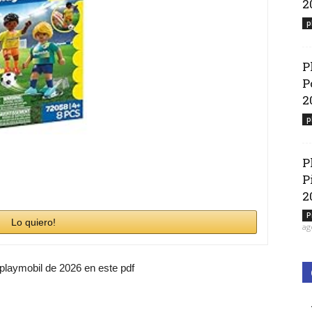
2
p
P
P
2
p
P
P
2
P
Lo quiero!
ag
 playmobil de 2026 en este pdf