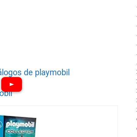
álogos de playmobil
obil
Ver vídeos