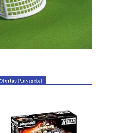
Ofertas Playmobil