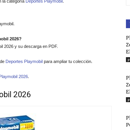
n la categoría
Deportes Playmobil
.
aymobil.
P
mobil 2026?
Z
bil 2026 y su descarga en PDF.
E
p
o de
Deportes Playmobil
para ampliar tu colección.
Playmobil 2026
.
P
Z
El
obil 2026
p
P
P