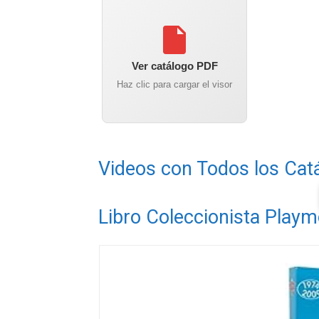
Ver catálogo PDF
Haz clic para cargar el visor
Videos con Todos los Cat
Libro Coleccionista Playm