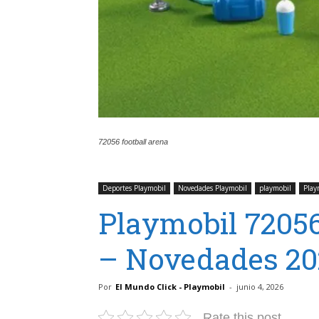
72056 football arena
Deportes Playmobil
Novedades Playmobil
playmobil
Play
Playmobil 72056
– Novedades 20
Por
El Mundo Click - Playmobil
-
junio 4, 2026
Rate this post