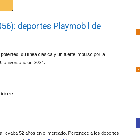
2056): deportes Playmobil de
P
potentes, su línea clásica y un fuerte impulso por la
0 aniversario en 2024.
P
trineos.
a llevaba 52 años en el mercado. Pertenece a los deportes