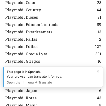
Playmobil Color
28
Playmobil Country
44
Playmobil Dioses
21
Playmobil Edicion Limitada
59
Playmobil Everdreamerz
13
Playmobil Fallas
2
Playmobil Fútbol
127
Playmobil Grecia Lyra
301
Playmobil Griegos
16
Playmobil Heidi
11
×
This page is in Spanish.
Playmobil Heroes
6
Your browser can translate it for you.
Open the ⋮ menu → Translate
Playmobil History
7
Playmobil Japon
6
Playmobil Korea
43
Playmobil Magic
8