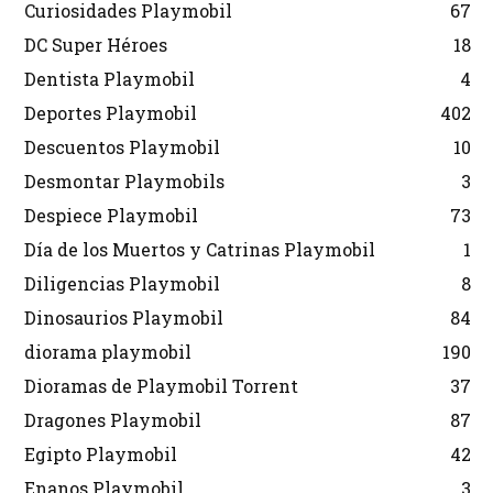
Curiosidades Playmobil
67
DC Super Héroes
18
Dentista Playmobil
4
Deportes Playmobil
402
Descuentos Playmobil
10
Desmontar Playmobils
3
Despiece Playmobil
73
Día de los Muertos y Catrinas Playmobil
1
Diligencias Playmobil
8
Dinosaurios Playmobil
84
diorama playmobil
190
Dioramas de Playmobil Torrent
37
Dragones Playmobil
87
Egipto Playmobil
42
Enanos Playmobil
3