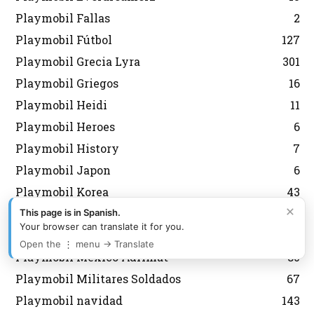
Playmobil Fallas
2
Playmobil Fútbol
127
Playmobil Grecia Lyra
301
Playmobil Griegos
16
Playmobil Heidi
11
Playmobil Heroes
6
Playmobil History
7
Playmobil Japon
6
Playmobil Korea
43
×
Playmobil Magic
8
This page is in Spanish.
Your browser can translate it for you.
Playmobil medieval
12
Open the ⋮ menu → Translate
Playmobil Mexico Aurimat
80
Playmobil Militares Soldados
67
Playmobil navidad
143