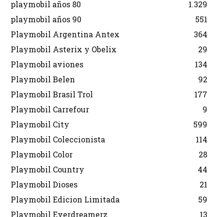
playmobil años 80
1.329
playmobil años 90
551
Playmobil Argentina Antex
364
Playmobil Asterix y Obelix
29
Playmobil aviones
134
Playmobil Belen
92
Playmobil Brasil Trol
177
Playmobil Carrefour
9
Playmobil City
599
Playmobil Coleccionista
114
Playmobil Color
28
Playmobil Country
44
Playmobil Dioses
21
Playmobil Edicion Limitada
59
Playmobil Everdreamerz
13