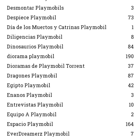
Desmontar Playmobils
3
Despiece Playmobil
73
Día de los Muertos y Catrinas Playmobil
1
Diligencias Playmobil
8
Dinosaurios Playmobil
84
diorama playmobil
190
Dioramas de Playmobil Torrent
37
Dragones Playmobil
87
Egipto Playmobil
42
Enanos Playmobil
3
Entrevistas Playmobil
10
Equipo A Playmobil
2
Espacio Playmobil
164
EverDreamerz Playmobil
7