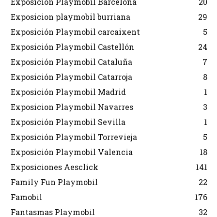
Exposición Playmobil Barcelona
20
Exposicion playmobil burriana
29
Exposición Playmobil carcaixent
5
Exposición Playmobil Castellón
24
Exposición Playmobil Cataluña
7
Exposición Playmobil Catarroja
8
Exposición Playmobil Madrid
1
Exposicion Playmobil Navarres
3
Exposición Playmobil Sevilla
1
Exposición Playmobil Torrevieja
5
Exposición Playmobil Valencia
18
Exposiciones Aesclick
141
Family Fun Playmobil
22
Famobil
176
Fantasmas Playmobil
32