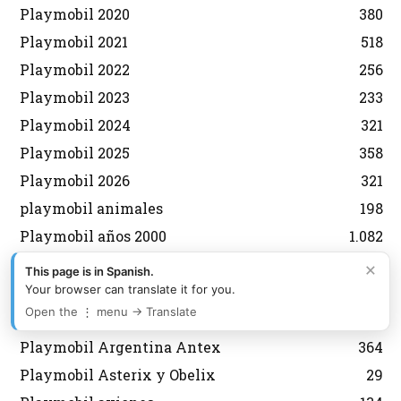
Playmobil 2020
380
Playmobil 2021
518
Playmobil 2022
256
Playmobil 2023
233
Playmobil 2024
321
Playmobil 2025
358
Playmobil 2026
321
playmobil animales
198
Playmobil años 2000
1.082
playmobil años 70
574
×
This page is in Spanish.
Your browser can translate it for you.
playmobil años 80
1.329
Open the ⋮ menu → Translate
playmobil años 90
551
Playmobil Argentina Antex
364
Playmobil Asterix y Obelix
29