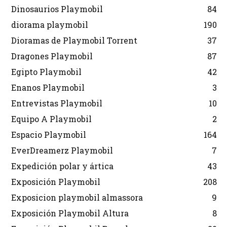
Dinosaurios Playmobil
84
diorama playmobil
190
Dioramas de Playmobil Torrent
37
Dragones Playmobil
87
Egipto Playmobil
42
Enanos Playmobil
3
Entrevistas Playmobil
10
Equipo A Playmobil
2
Espacio Playmobil
164
EverDreamerz Playmobil
7
Expedición polar y ártica
43
Exposición Playmobil
208
Exposicion playmobil almassora
9
Exposición Playmobil Altura
8