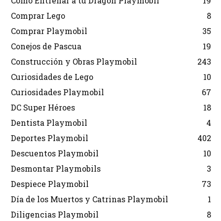
Cómo Entrenar a tu Dragón Playmobil
19
Comprar Lego
8
Comprar Playmobil
35
Conejos de Pascua
19
Construcción y Obras Playmobil
243
Curiosidades de Lego
10
Curiosidades Playmobil
67
DC Super Héroes
18
Dentista Playmobil
4
Deportes Playmobil
402
Descuentos Playmobil
10
Desmontar Playmobils
3
Despiece Playmobil
73
Día de los Muertos y Catrinas Playmobil
1
Diligencias Playmobil
8