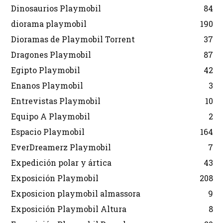
Dinosaurios Playmobil
84
diorama playmobil
190
Dioramas de Playmobil Torrent
37
Dragones Playmobil
87
Egipto Playmobil
42
Enanos Playmobil
3
Entrevistas Playmobil
10
Equipo A Playmobil
2
Espacio Playmobil
164
EverDreamerz Playmobil
7
Expedición polar y ártica
43
Exposición Playmobil
208
Exposicion playmobil almassora
9
Exposición Playmobil Altura
8