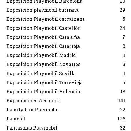
Exposición Playmobil Barcelona
20
Exposicion playmobil burriana
29
Exposición Playmobil carcaixent
5
Exposición Playmobil Castellón
24
Exposición Playmobil Cataluña
7
Exposición Playmobil Catarroja
8
Exposición Playmobil Madrid
1
Exposicion Playmobil Navarres
3
Exposición Playmobil Sevilla
1
Exposición Playmobil Torrevieja
5
Exposición Playmobil Valencia
18
Exposiciones Aesclick
141
Family Fun Playmobil
22
Famobil
176
Fantasmas Playmobil
32