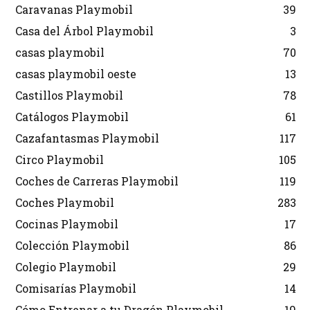
Caravanas Playmobil
39
Casa del Árbol Playmobil
3
casas playmobil
70
casas playmobil oeste
13
Castillos Playmobil
78
Catálogos Playmobil
61
Cazafantasmas Playmobil
117
Circo Playmobil
105
Coches de Carreras Playmobil
119
Coches Playmobil
283
Cocinas Playmobil
17
Colección Playmobil
86
Colegio Playmobil
29
Comisarías Playmobil
14
Cómo Entrenar a tu Dragón Playmobil
19