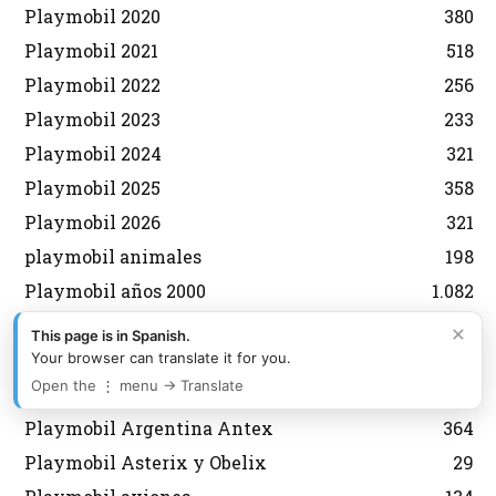
Playmobil 2020
380
Playmobil 2021
518
Playmobil 2022
256
Playmobil 2023
233
Playmobil 2024
321
Playmobil 2025
358
Playmobil 2026
321
playmobil animales
198
Playmobil años 2000
1.082
playmobil años 70
574
×
This page is in Spanish.
playmobil años 80
1.329
Your browser can translate it for you.
Open the ⋮ menu → Translate
playmobil años 90
551
Playmobil Argentina Antex
364
Playmobil Asterix y Obelix
29