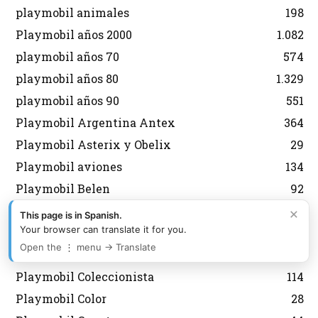
playmobil animales
198
Playmobil años 2000
1.082
playmobil años 70
574
playmobil años 80
1.329
playmobil años 90
551
Playmobil Argentina Antex
364
Playmobil Asterix y Obelix
29
Playmobil aviones
134
Playmobil Belen
92
Playmobil Brasil Trol
177
×
This page is in Spanish.
Your browser can translate it for you.
Playmobil Carrefour
9
Open the ⋮ menu → Translate
Playmobil City
599
Playmobil Coleccionista
114
Playmobil Color
28