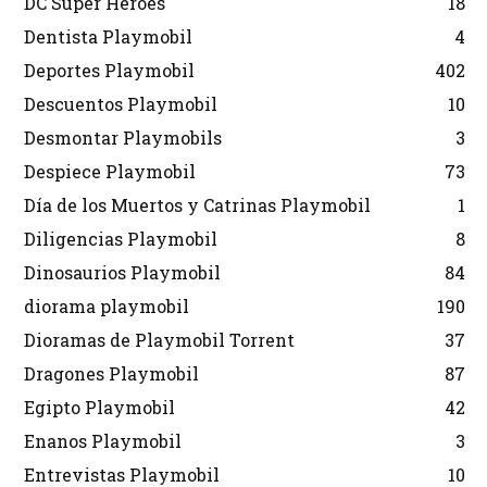
DC Super Héroes
18
Dentista Playmobil
4
Deportes Playmobil
402
Descuentos Playmobil
10
Desmontar Playmobils
3
Despiece Playmobil
73
Día de los Muertos y Catrinas Playmobil
1
Diligencias Playmobil
8
Dinosaurios Playmobil
84
diorama playmobil
190
Dioramas de Playmobil Torrent
37
Dragones Playmobil
87
Egipto Playmobil
42
Enanos Playmobil
3
Entrevistas Playmobil
10