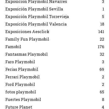
Exposicion Playmobil Navarres
3
Exposición Playmobil Sevilla
1
Exposición Playmobil Torrevieja
5
Exposición Playmobil Valencia
18
Exposiciones Aesclick
141
Family Fun Playmobil
22
Famobil
176
Fantasmas Playmobil
32
Faro Playmobil
3
Ferias Playmobil
69
Ferrari Playmobil
2
Ford Playmobil
2
fotos playmobil
65
Fuertes Playmobil
8
Future Planet
4