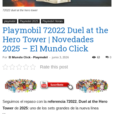
72022 duel at the hero tower
playmobil
Playmobil 2025
Playmobil Heroes
Playmobil 72022 Duel at the
Hero Tower | Novedades
2025 – El Mundo Click
Por
El Mundo Click - Playmobil
-
junio 3, 2026
63
0
Rate this post
Seguimos el repaso con la
referencia 72022
,
Duel at the Hero
Tower
de
2025
: uno de los sets grandes de la nueva línea