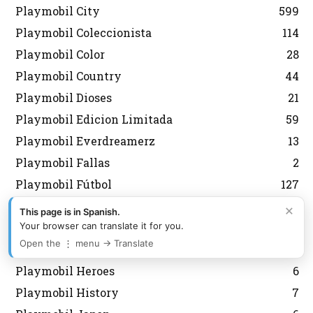
Playmobil City
599
Playmobil Coleccionista
114
Playmobil Color
28
Playmobil Country
44
Playmobil Dioses
21
Playmobil Edicion Limitada
59
Playmobil Everdreamerz
13
Playmobil Fallas
2
Playmobil Fútbol
127
Playmobil Grecia Lyra
301
×
This page is in Spanish.
Your browser can translate it for you.
Playmobil Griegos
16
Open the ⋮ menu → Translate
Playmobil Heidi
11
Playmobil Heroes
6
Playmobil History
7