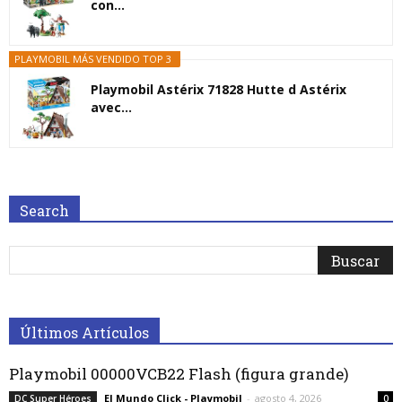
con...
PLAYMOBIL MÁS VENDIDO TOP 3
Playmobil Astérix 71828 Hutte d Astérix
avec...
Search
Últimos Artículos
Playmobil 00000VCB22 Flash (figura grande)
El Mundo Click - Playmobil
-
agosto 4, 2026
DC Super Héroes
0