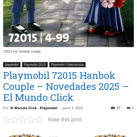
72015 kor hanbok couple
playmobil
Playmobil 2025
Playmobil Coleccionista
Playmobil 72015 Hanbok
Couple – Novedades 2025 –
El Mundo Click
Por
El Mundo Click - Playmobil
-
junio 3, 2026
57
0
Rate this post