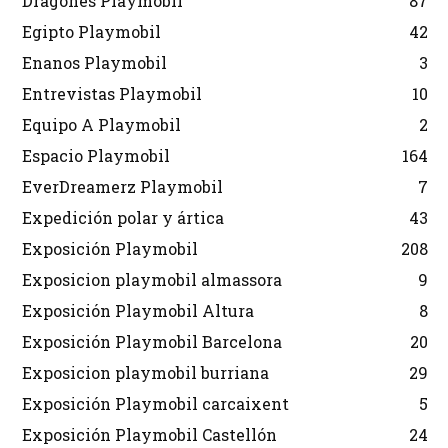
Dragones Playmobil
87
Egipto Playmobil
42
Enanos Playmobil
3
Entrevistas Playmobil
10
Equipo A Playmobil
2
Espacio Playmobil
164
EverDreamerz Playmobil
7
Expedición polar y ártica
43
Exposición Playmobil
208
Exposicion playmobil almassora
9
Exposición Playmobil Altura
8
Exposición Playmobil Barcelona
20
Exposicion playmobil burriana
29
Exposición Playmobil carcaixent
5
Exposición Playmobil Castellón
24