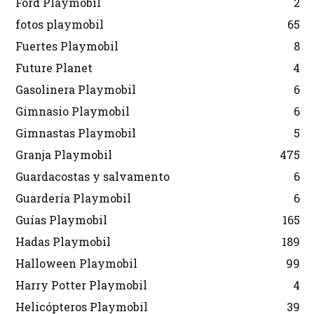
Ford Playmobil
2
fotos playmobil
65
Fuertes Playmobil
8
Future Planet
4
Gasolinera Playmobil
6
Gimnasio Playmobil
6
Gimnastas Playmobil
5
Granja Playmobil
475
Guardacostas y salvamento
6
Guardería Playmobil
6
Guías Playmobil
165
Hadas Playmobil
189
Halloween Playmobil
99
Harry Potter Playmobil
4
Helicópteros Playmobil
39