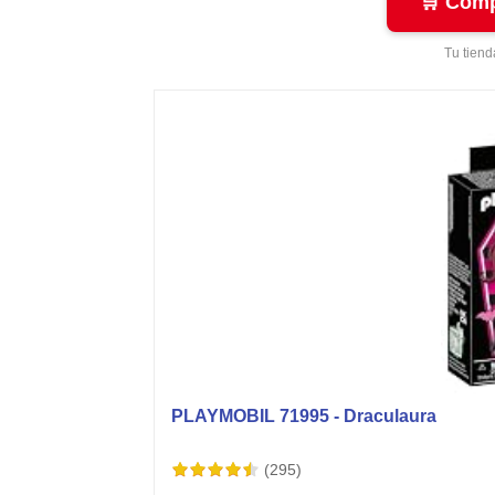
🛒 Cómp
Tu tiend
PLAYMOBIL 71995 - Draculaura
(295)