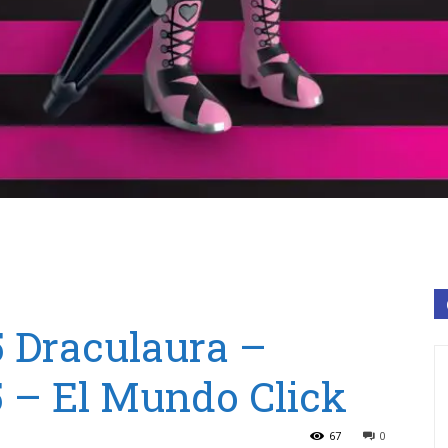
 Draculaura –
 – El Mundo Click
67
0