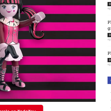
D
ag
P
g
D
ag
P
D
ag