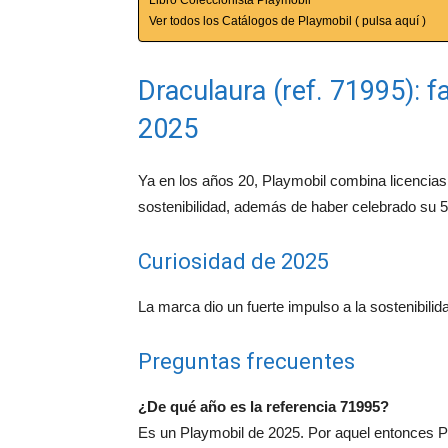
Ver todos los Catálogos de Playmobil ( pulsa aquí )
Draculaura (ref. 71995): 
2025
Ya en los años 20, Playmobil combina licencias 
sostenibilidad, además de haber celebrado su 5
Curiosidad de 2025
La marca dio un fuerte impulso a la sostenibilid
Preguntas frecuentes
¿De qué año es la referencia 71995?
Es un Playmobil de 2025. Por aquel entonces 