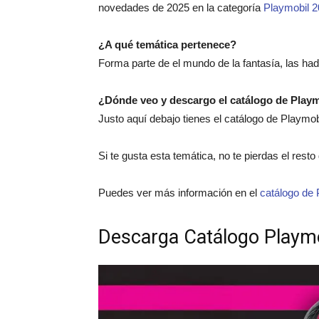
novedades de 2025 en la categoría
Playmobil 
¿A qué temática pertenece?
Forma parte de el mundo de la fantasía, las ha
¿Dónde veo y descargo el catálogo de Play
Justo aquí debajo tienes el catálogo de Playmo
Si te gusta esta temática, no te pierdas el rest
Puedes ver más información en el
catálogo de 
Descarga Catálogo Playm