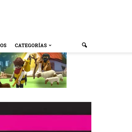
OS
CATEGORÍAS