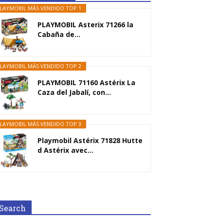
LAYMOBIL MÁS VENDIDO TOP 1
PLAYMOBIL Asterix 71266 la
Cabaña de...
LAYMOBIL MÁS VENDIDO TOP 2
PLAYMOBIL 71160 Astérix La
Caza del Jabalí, con...
LAYMOBIL MÁS VENDIDO TOP 3
Playmobil Astérix 71828 Hutte
d Astérix avec...
Search