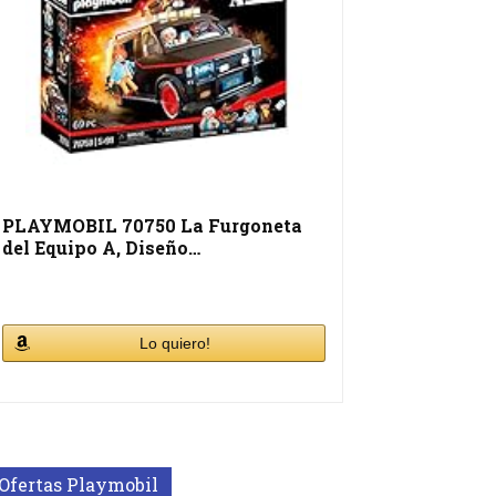
PLAYMOBIL 70750 La Furgoneta
del Equipo A, Diseño…
Lo quiero!
Ofertas Playmobil