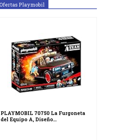
Ofertas Playmobil
PLAYMOBIL 70750 La Furgoneta
del Equipo A, Diseño…