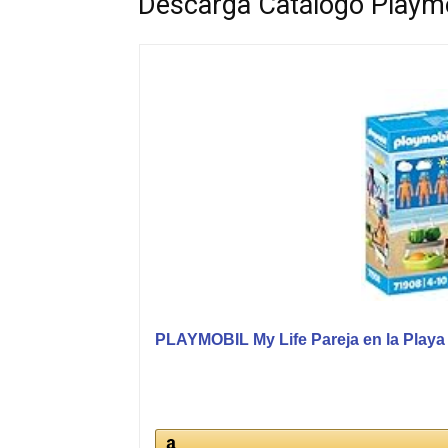
Descarga Catálogo Playm
PLAYMOBIL My Life Pareja en la Playa