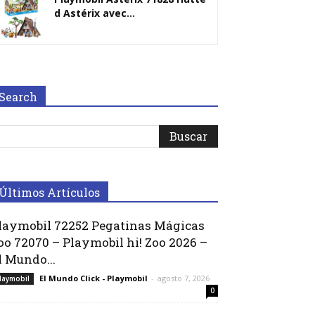
d Astérix avec...
Search
Últimos Artículos
laymobil 72252 Pegatinas Mágicas
oo 72070 – Playmobil hi! Zoo 2026 –
l Mundo...
El Mundo Click - Playmobil
-
agosto 7, 2026
laymobil
0