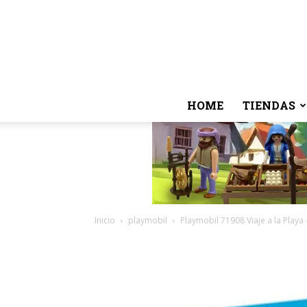
HOME
TIENDAS
Inicio
playmobil
Playmobil 71908 Viaje a la Playa