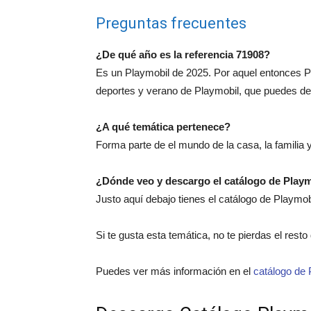
Preguntas frecuentes
¿De qué año es la referencia 71908?
Es un Playmobil de 2025. Por aquel entonces P
deportes y verano de Playmobil, que puedes de
¿A qué temática pertenece?
Forma parte de el mundo de la casa, la familia y
¿Dónde veo y descargo el catálogo de Play
Justo aquí debajo tienes el catálogo de Playmo
Si te gusta esta temática, no te pierdas el rest
Puedes ver más información en el
catálogo de 