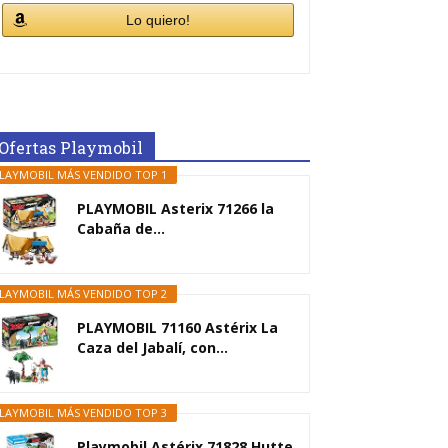
Lo quiero!
Ofertas Playmobil
LAYMOBIL MÁS VENDIDO TOP 1
PLAYMOBIL Asterix 71266 la
Cabaña de...
LAYMOBIL MÁS VENDIDO TOP 2
PLAYMOBIL 71160 Astérix La
Caza del Jabalí, con...
LAYMOBIL MÁS VENDIDO TOP 3
Playmobil Astérix 71828 Hutte