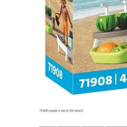
71908 couple s trip to the beach