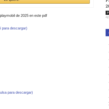
P
2
P
 playmobil de 2025 en este pdf
ag
í para descargar)
pulsa para descargar)