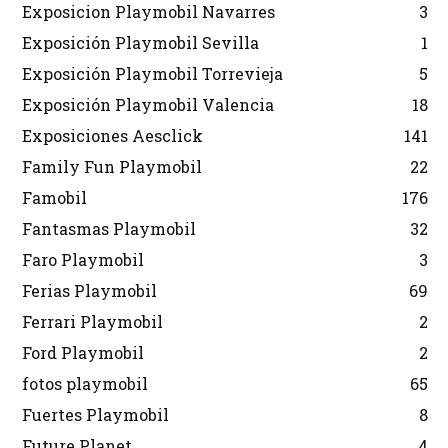
Exposicion Playmobil Navarres
3
Exposición Playmobil Sevilla
1
Exposición Playmobil Torrevieja
5
Exposición Playmobil Valencia
18
Exposiciones Aesclick
141
Family Fun Playmobil
22
Famobil
176
Fantasmas Playmobil
32
Faro Playmobil
3
Ferias Playmobil
69
Ferrari Playmobil
2
Ford Playmobil
2
fotos playmobil
65
Fuertes Playmobil
8
Future Planet
4