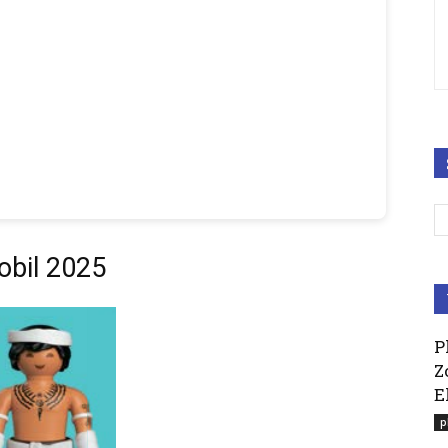
obil 2025
P
Z
E
p