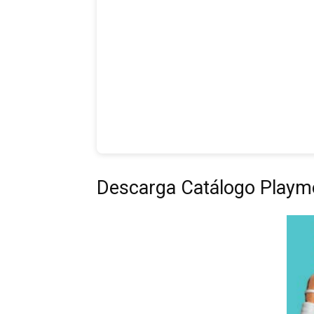
Descarga Catálogo Playm