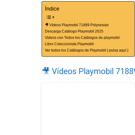
Índice
🎥 Vídeos Playmobil 71889 Polynesian
Descarga Catálogo Playmobil 2025
Videos con Todos los Catálogos de playmobil
Libro Coleccionista Playmobil
Ver todos los Catálogos de Playmobil ( pulsa aquí )
🎥 Vídeos Playmobil 7188