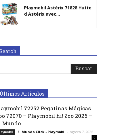
Playmobil Astérix 71828 Hutte
d Astérix avec...
Search
Últimos Artículos
laymobil 72252 Pegatinas Mágicas
oo 72070 – Playmobil hi! Zoo 2026 –
l Mundo...
El Mundo Click - Playmobil
-
agosto 7, 2026
laymobil
0