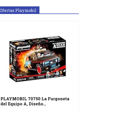
Ofertas Playmobil
PLAYMOBIL 70750 La Furgoneta
del Equipo A, Diseño…