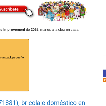
e Improvement
de
2025
: manos a la obra en casa.
en un pack pequeño
P
1881), bricolaje doméstico en