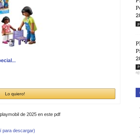
P
P
2
p
P
P
2
cial...
P
ag
Lo quiero!
 playmobil de 2025 en este pdf
í para descargar)