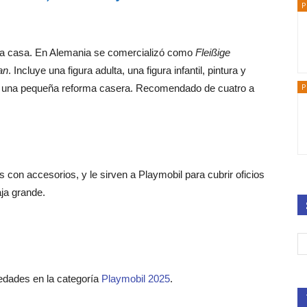
P
e la casa. En Alemania se comercializó como
Fleißige
an
. Incluye una figura adulta, una figura infantil, pintura y
P
cir una pequeña reforma casera. Recomendado de cuatro a
 con accesorios, y le sirven a Playmobil para cubrir oficios
ja grande.
edades en la categoría
Playmobil 2025
.