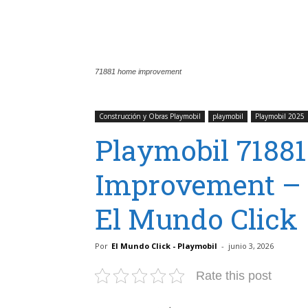
71881 home improvement
Construcción y Obras Playmobil
playmobil
Playmobil 2025
Playmobil 7188
Improvement – 
El Mundo Click
Por
El Mundo Click - Playmobil
-
junio 3, 2026
Rate this post