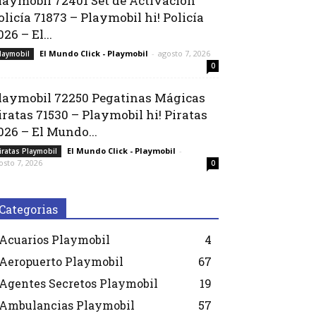
laymobil 72401 Set de Activación
olicía 71873 – Playmobil hi! Policía
026 – El...
El Mundo Click - Playmobil
-
agosto 7, 2026
laymobil
0
laymobil 72250 Pegatinas Mágicas
iratas 71530 – Playmobil hi! Piratas
026 – El Mundo...
El Mundo Click - Playmobil
-
iratas Playmobil
osto 7, 2026
0
Categorias
Acuarios Playmobil
4
Aeropuerto Playmobil
67
Agentes Secretos Playmobil
19
Ambulancias Playmobil
57