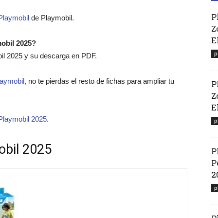
P
Playmobil
de Playmobil.
Z
E
mobil 2025?
p
bil 2025 y su descarga en PDF.
laymobil
, no te pierdas el resto de fichas para ampliar tu
P
Z
El
Playmobil 2025
.
p
obil 2025
P
P
2
p