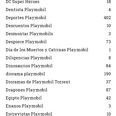
DC Super Héroes
18
Dentista Playmobil
4
Deportes Playmobil
402
Descuentos Playmobil
10
Desmontar Playmobils
3
Despiece Playmobil
73
Día de los Muertos y Catrinas Playmobil
1
Diligencias Playmobil
8
Dinosaurios Playmobil
84
diorama playmobil
190
Dioramas de Playmobil Torrent
37
Dragones Playmobil
87
Egipto Playmobil
42
Enanos Playmobil
3
Entrevistas Playmobil
10