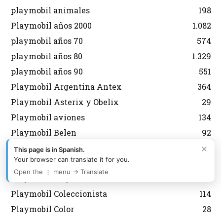
playmobil animales
198
Playmobil años 2000
1.082
playmobil años 70
574
playmobil años 80
1.329
playmobil años 90
551
Playmobil Argentina Antex
364
Playmobil Asterix y Obelix
29
Playmobil aviones
134
Playmobil Belen
92
×
Playmobil Brasil Trol
177
This page is in Spanish.
Your browser can translate it for you.
Playmobil Carrefour
9
Open the ⋮ menu → Translate
Playmobil City
599
Playmobil Coleccionista
114
Playmobil Color
28