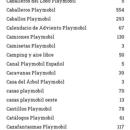
Caballeros del Lobo Playmobil
5
Caballeros Playmobil
554
Caballos Playmobil
293
Calendario de Adviento Playmobil
67
Camiones Playmobil
130
Camisetas Playmobil
3
Camping y aire libre
50
Canal Playmobil Español
5
Caravanas Playmobil
39
Casa del Árbol Playmobil
3
casas playmobil
70
casas playmobil oeste
13
Castillos Playmobil
78
Catálogos Playmobil
61
Cazafantasmas Playmobil
117