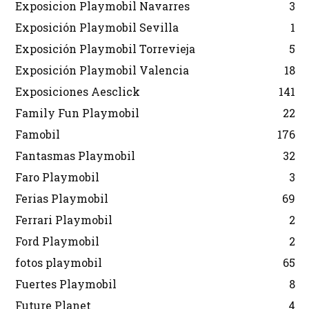
Exposicion Playmobil Navarres
3
Exposición Playmobil Sevilla
1
Exposición Playmobil Torrevieja
5
Exposición Playmobil Valencia
18
Exposiciones Aesclick
141
Family Fun Playmobil
22
Famobil
176
Fantasmas Playmobil
32
Faro Playmobil
3
Ferias Playmobil
69
Ferrari Playmobil
2
Ford Playmobil
2
fotos playmobil
65
Fuertes Playmobil
8
Future Planet
4