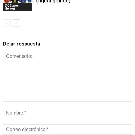
(figura grande)
DC Super
Héroes
Dejar respuesta