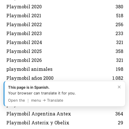
Playmobil 2020
380
Playmobil 2021
518
Playmobil 2022
256
Playmobil 2023
233
Playmobil 2024
321
Playmobil 2025
358
Playmobil 2026
321
playmobil animales
198
Playmobil años 2000
1.082
×
playmobil años 70
574
This page is in Spanish.
Your browser can translate it for you.
playmobil años 80
1.329
Open the ⋮ menu → Translate
playmobil años 90
551
Playmobil Argentina Antex
364
Playmobil Asterix y Obelix
29