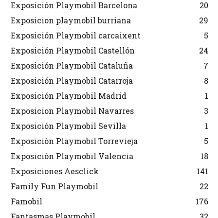
Exposición Playmobil Barcelona
20
Exposicion playmobil burriana
29
Exposición Playmobil carcaixent
5
Exposición Playmobil Castellón
24
Exposición Playmobil Cataluña
7
Exposición Playmobil Catarroja
8
Exposición Playmobil Madrid
1
Exposicion Playmobil Navarres
3
Exposición Playmobil Sevilla
1
Exposición Playmobil Torrevieja
5
Exposición Playmobil Valencia
18
Exposiciones Aesclick
141
Family Fun Playmobil
22
Famobil
176
Fantasmas Playmobil
32