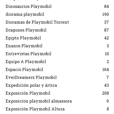
Dinosaurios Playmobil
84
diorama playmobil
190
Dioramas de Playmobil Torrent
37
Dragones Playmobil
87
Egipto Playmobil
42
Enanos Playmobil
3
Entrevistas Playmobil
10
Equipo A Playmobil
2
Espacio Playmobil
164
EverDreamerz Playmobil
7
Expedición polar y ártica
43
Exposición Playmobil
208
Exposicion playmobil almassora
9
Exposición Playmobil Altura
8