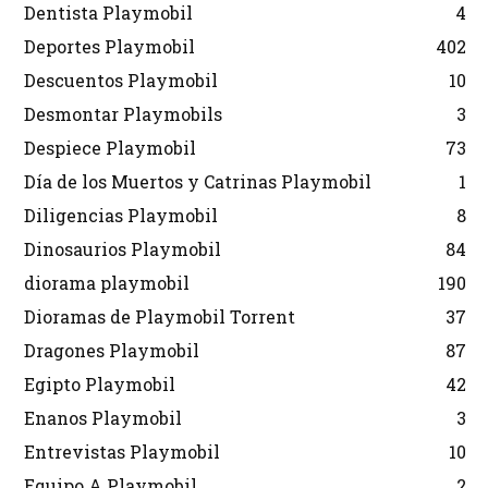
Dentista Playmobil
4
Deportes Playmobil
402
Descuentos Playmobil
10
Desmontar Playmobils
3
Despiece Playmobil
73
Día de los Muertos y Catrinas Playmobil
1
Diligencias Playmobil
8
Dinosaurios Playmobil
84
diorama playmobil
190
Dioramas de Playmobil Torrent
37
Dragones Playmobil
87
Egipto Playmobil
42
Enanos Playmobil
3
Entrevistas Playmobil
10
Equipo A Playmobil
2