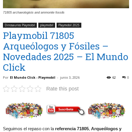
71805 archaeologists and ammonite fossils
Dinosaurios Playmobil
playmobil
Playmobil 2025
Playmobil 71805
Arqueólogos y Fósiles –
Novedades 2025 – El Mundo
Click
Por
El Mundo Click - Playmobil
-
junio 3, 2026
62
0
Rate this post
Seguimos el repaso con la
referencia 71805
,
Arqueólogos y