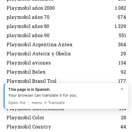
Playmobil años 2000
1.082
playmobil años 70
574
playmobil años 80
1.329
playmobil años 90
551
Playmobil Argentina Antex
364
Playmobil Asterix y Obelix
29
Playmobil aviones
134
Playmobil Belen
92
Playmobil Brasil Trol
177
×
Playmobil Carrefour
9
This page is in Spanish.
Your browser can translate it for you.
Playmobil City
599
Open the ⋮ menu → Translate
Playmobil Coleccionista
114
Playmobil Color
28
Playmobil Country
44