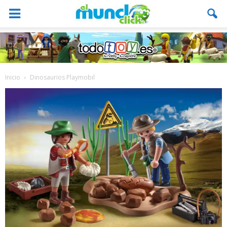
Inicio
Dinosaurios Playmobil