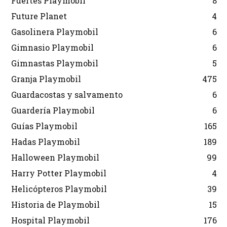
Fuertes Playmobil
8
Future Planet
4
Gasolinera Playmobil
6
Gimnasio Playmobil
6
Gimnastas Playmobil
5
Granja Playmobil
475
Guardacostas y salvamento
6
Guardería Playmobil
6
Guías Playmobil
165
Hadas Playmobil
189
Halloween Playmobil
99
Harry Potter Playmobil
4
Helicópteros Playmobil
39
Historia de Playmobil
15
Hospital Playmobil
176