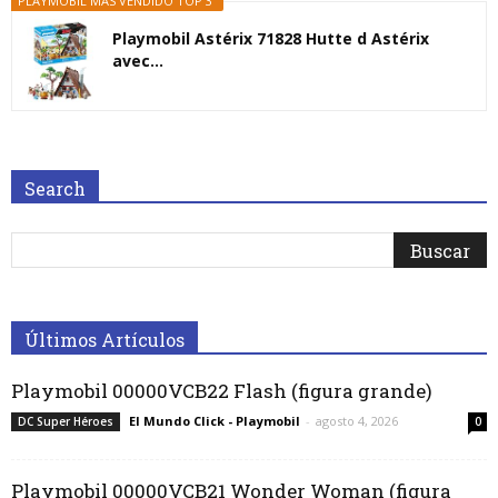
PLAYMOBIL MÁS VENDIDO TOP 3
Playmobil Astérix 71828 Hutte d Astérix
avec...
Search
Últimos Artículos
Playmobil 00000VCB22 Flash (figura grande)
El Mundo Click - Playmobil
-
agosto 4, 2026
DC Super Héroes
0
Playmobil 00000VCB21 Wonder Woman (figura