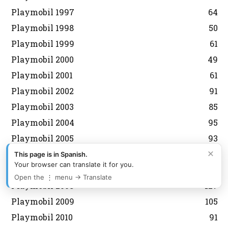
Playmobil 1997
64
Playmobil 1998
50
Playmobil 1999
61
Playmobil 2000
49
Playmobil 2001
61
Playmobil 2002
91
Playmobil 2003
85
Playmobil 2004
95
Playmobil 2005
93
×
Playmobil 2006
123
This page is in Spanish.
Your browser can translate it for you.
Playmobil 2007
100
Open the ⋮ menu → Translate
Playmobil 2008
127
Playmobil 2009
105
Playmobil 2010
91