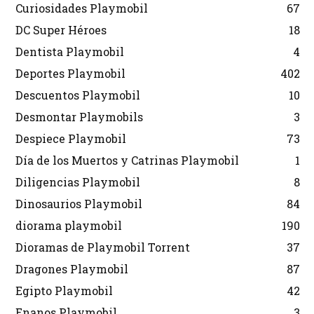
Curiosidades Playmobil
67
DC Super Héroes
18
Dentista Playmobil
4
Deportes Playmobil
402
Descuentos Playmobil
10
Desmontar Playmobils
3
Despiece Playmobil
73
Día de los Muertos y Catrinas Playmobil
1
Diligencias Playmobil
8
Dinosaurios Playmobil
84
diorama playmobil
190
Dioramas de Playmobil Torrent
37
Dragones Playmobil
87
Egipto Playmobil
42
Enanos Playmobil
3