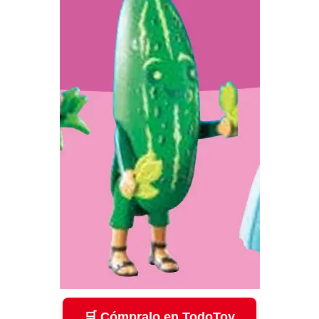
🛒 Cómpralo en TodoToy