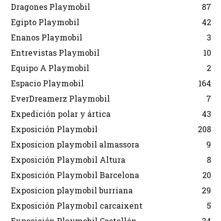
Dragones Playmobil
87
Egipto Playmobil
42
Enanos Playmobil
3
Entrevistas Playmobil
10
Equipo A Playmobil
2
Espacio Playmobil
164
EverDreamerz Playmobil
7
Expedición polar y ártica
43
Exposición Playmobil
208
Exposicion playmobil almassora
9
Exposición Playmobil Altura
8
Exposición Playmobil Barcelona
20
Exposicion playmobil burriana
29
Exposición Playmobil carcaixent
5
Exposición Playmobil Castellón
24