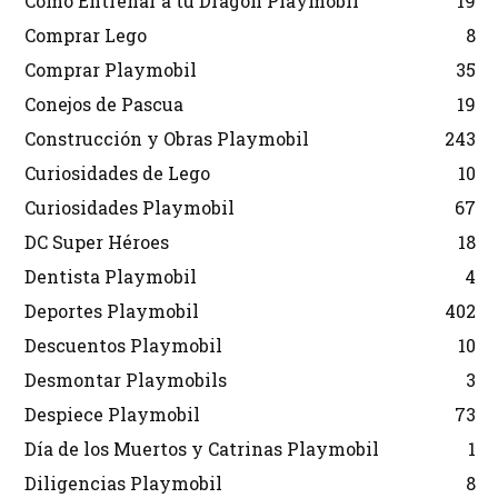
Cómo Entrenar a tu Dragón Playmobil
19
Comprar Lego
8
Comprar Playmobil
35
Conejos de Pascua
19
Construcción y Obras Playmobil
243
Curiosidades de Lego
10
Curiosidades Playmobil
67
DC Super Héroes
18
Dentista Playmobil
4
Deportes Playmobil
402
Descuentos Playmobil
10
Desmontar Playmobils
3
Despiece Playmobil
73
Día de los Muertos y Catrinas Playmobil
1
Diligencias Playmobil
8