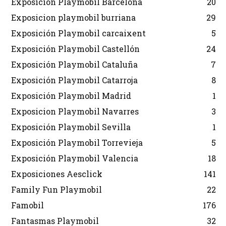
Exposición Playmobil Barcelona
20
Exposicion playmobil burriana
29
Exposición Playmobil carcaixent
5
Exposición Playmobil Castellón
24
Exposición Playmobil Cataluña
7
Exposición Playmobil Catarroja
8
Exposición Playmobil Madrid
1
Exposicion Playmobil Navarres
3
Exposición Playmobil Sevilla
1
Exposición Playmobil Torrevieja
5
Exposición Playmobil Valencia
18
Exposiciones Aesclick
141
Family Fun Playmobil
22
Famobil
176
Fantasmas Playmobil
32