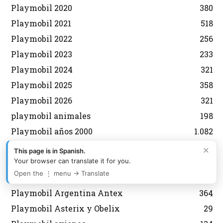
Playmobil 2020
380
Playmobil 2021
518
Playmobil 2022
256
Playmobil 2023
233
Playmobil 2024
321
Playmobil 2025
358
Playmobil 2026
321
playmobil animales
198
Playmobil años 2000
1.082
playmobil años 70
574
×
This page is in Spanish.
playmobil años 80
1.329
Your browser can translate it for you.
Open the ⋮ menu → Translate
playmobil años 90
551
Playmobil Argentina Antex
364
Playmobil Asterix y Obelix
29