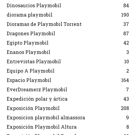
Dinosaurios Playmobil
84
diorama playmobil
190
Dioramas de Playmobil Torrent
37
Dragones Playmobil
87
Egipto Playmobil
42
Enanos Playmobil
3
Entrevistas Playmobil
10
Equipo A Playmobil
2
Espacio Playmobil
164
EverDreamerz Playmobil
7
Expedición polar y ártica
43
Exposición Playmobil
208
Exposicion playmobil almassora
9
Exposición Playmobil Altura
8